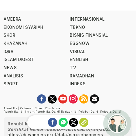
AMEERA
INTERNASIONAL
EKONOMI SYARIAH
TEKNO
SKOR
BISNIS FINANSIAL
KHAZANAH
ESGNOW
IQRA
VISUAL
ISLAM DIGEST
ENGLISH
NEWS
TV
ANALISIS
RAMADHAN
SPORT
INDEKS
About Us
|
Pedoman Siber
|
Disclaimer
Republika.id
|
Ihram.republika.co.id
|
Retizen.id
|
Rejabar.co.id
|
Rejogja.co.id
|
Republika telah diverifikasi oleh Dewan Pers
Sertifikat Nomor 1058/DP-Verifikasi/K/XII/2022
https://dewanpers.or.id/data/perusahaanpers
Ask me!