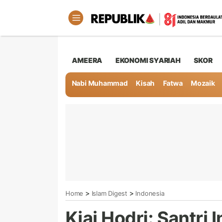
AMEERA
EKONOMI SYARIAH
SKOR
Nabi Muhammad
Kisah
Fatwa
Mozaik
>
>
Home
Islam Digest
Indonesia
Kiai Hodri: Santri 