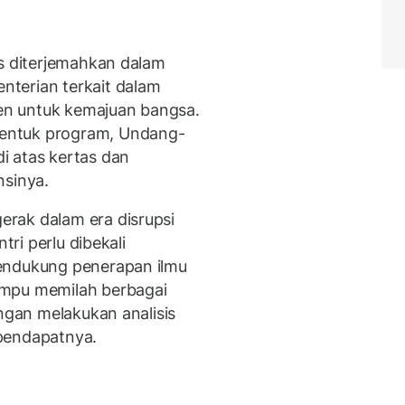
us diterjemahkan dalam
terian terkait dalam
n untuk kemajuan bangsa.
entuk program, Undang-
i atas kertas dan
nsinya.
rak dalam era disrupsi
tri perlu dibekali
endukung penerapan ilmu
ampu memilah berbagai
engan melakukan analisis
pendapatnya.