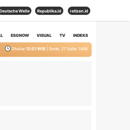
Deutsche Welle
Republika.id
retizen.id
AL
ESGNOW
VISUAL
TV
INDEKS
Dhuhur
12:01 WIB
| Senin, 27 Safar 1448