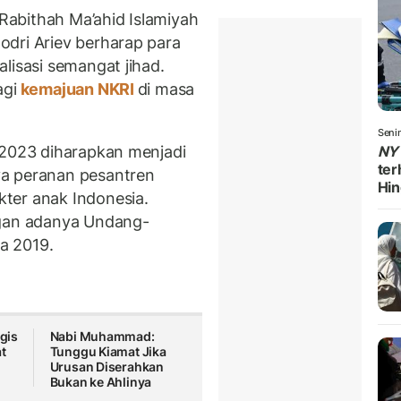
abithah Ma’ahid Islamiyah
dri Ariev berharap para
lisasi semangat jihad.
agi
kemajuan NKRI
di masa
Seni
 2023 diharapkan menjadi
NY
ter
ya peranan pesantren
Hin
ter anak Indonesia.
ngan adanya Undang-
a 2019.
gis
Nabi Muhammad:
t
Tunggu Kiamat Jika
Urusan Diserahkan
Bukan ke Ahlinya