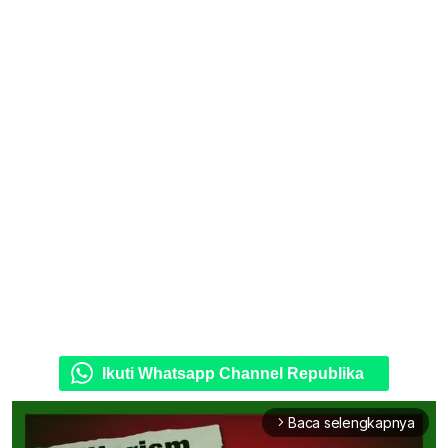
Ikuti Whatsapp Channel Republika
Baca selengkapnya
arrow_forward_ios