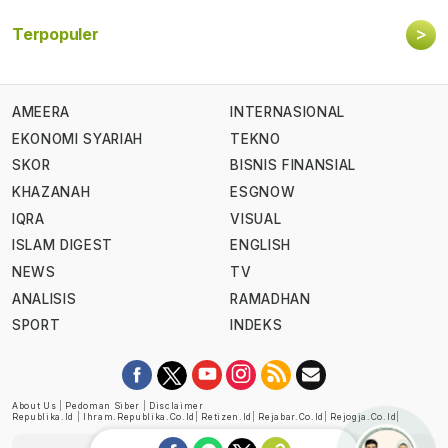
>
Terpopuler
AMEERA
INTERNASIONAL
EKONOMI SYARIAH
TEKNO
SKOR
BISNIS FINANSIAL
KHAZANAH
ESGNOW
IQRA
VISUAL
ISLAM DIGEST
ENGLISH
NEWS
TV
ANALISIS
RAMADHAN
SPORT
INDEKS
About Us
|
Pedoman Siber
|
Disclaimer
Republika.id
|
Ihram.republika.co.id
|
Retizen.id
|
Rejabar.co.id
|
Rejogja.co.id
|