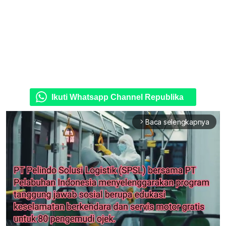
Ikuti Whatsapp Channel Republika
Baca selengkapnya
arrow_forward_ios