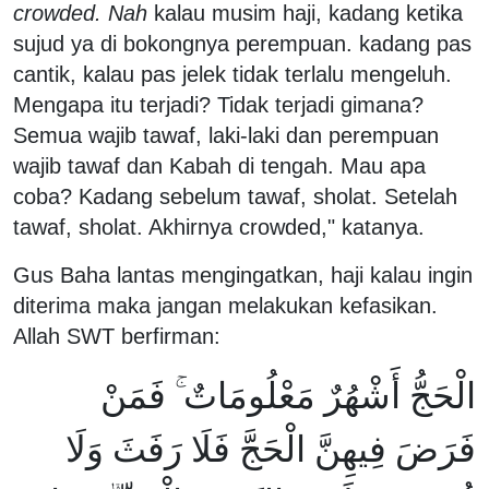
crowded. Nah
kalau musim haji, kadang ketika
sujud ya di bokongnya perempuan. kadang pas
cantik, kalau pas jelek tidak terlalu mengeluh.
Mengapa itu terjadi? Tidak terjadi gimana?
Semua wajib tawaf, laki-laki dan perempuan
wajib tawaf dan Kabah di tengah. Mau apa
coba? Kadang sebelum tawaf, sholat. Setelah
tawaf, sholat. Akhirnya crowded," katanya.
Gus Baha lantas mengingatkan, haji kalau ingin
diterima maka jangan melakukan kefasikan.
Allah SWT berfirman:
الْحَجُّ أَشْهُرٌ مَعْلُومَاتٌ ۚ فَمَنْ
فَرَضَ فِيهِنَّ الْحَجَّ فَلَا رَفَثَ وَلَا