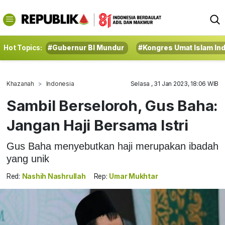
Hot Topics:
#Gubernur BI Mundur
#Kongres Umat Islam In
Khazanah
Indonesia
Selasa , 31 Jan 2023, 18:06 WIB
Sambil Berseloroh, Gus Baha:
Jangan Haji Bersama Istri
Gus Baha menyebutkan haji merupakan ibadah
yang unik
Red:
Nashih Nashrullah
Rep:
Umar Mukhtar