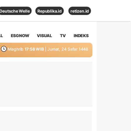
Deutsche Welle
Republika.id
retizen.id
AL
ESGNOW
VISUAL
TV
INDEKS
Maghrib
17:58 WIB
| Jumat, 24 Safar 1448