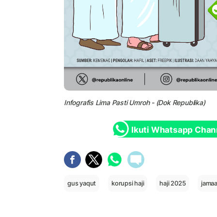
Infografis Lima Pasti Umroh - (Dok Republika)
Ikuti Whatsapp Chan
gus yaqut
korupsi haji
haji 2025
jamaa