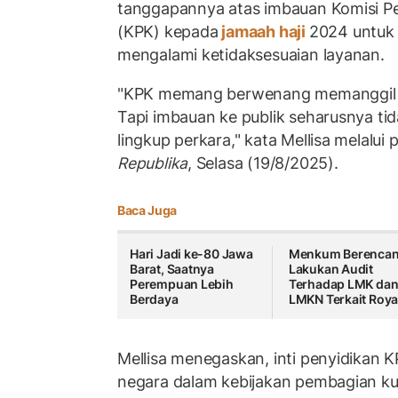
tanggapannya atas imbauan Komisi P
(KPK) kepada
jamaah haji
2024 untuk 
mengalami ketidaksesuaian layanan.
"KPK memang berwenang memanggil s
Tapi imbauan ke publik seharusnya ti
lingkup perkara," kata Mellisa melalui 
Republika
, Selasa (19/8/2025).
Baca Juga
Hari Jadi ke-80 Jawa
Menkum Berenca
Barat, Saatnya
Lakukan Audit
Perempuan Lebih
Terhadap LMK da
Berdaya
LMKN Terkait Royal
Mellisa menegaskan, inti penyidikan 
negara dalam kebijakan pembagian ku