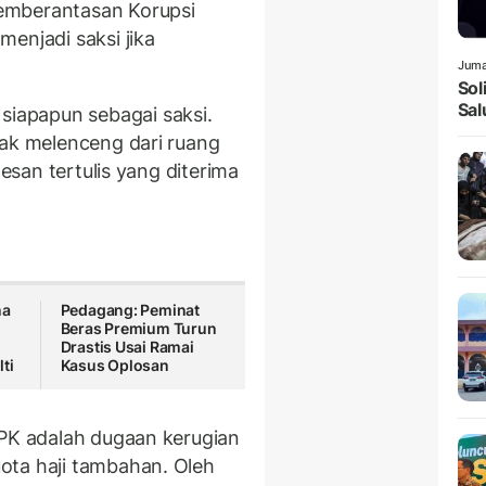
emberantasan Korupsi
menjadi saksi jika
Juma
Sol
Sal
iapapun sebagai saksi.
dak melenceng dari ruang
pesan tertulis yang diterima
na
Pedagang: Peminat
Beras Premium Turun
n
Drastis Usai Ramai
ti
Kasus Oplosan
KPK adalah dugaan kerugian
ota haji tambahan. Oleh