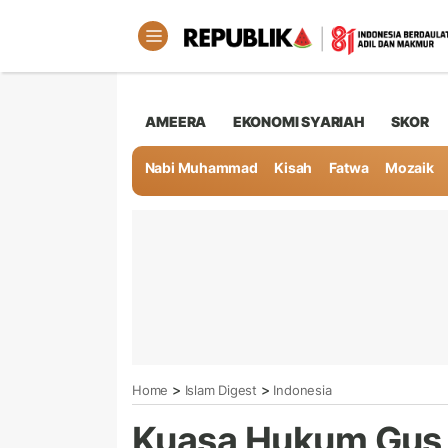
AMEERA
EKONOMI SYARIAH
SKOR
Nabi Muhammad
Kisah
Fatwa
Mozaik
>
>
Home
Islam Digest
Indonesia
Kuasa Hukum Gus 