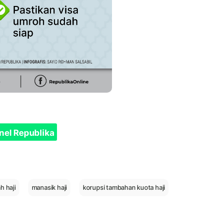
nel Republika
h haji
manasik haji
korupsi tambahan kuota haji