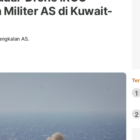
Militer AS di Kuwait-
angkalan AS.
Ter
1
2