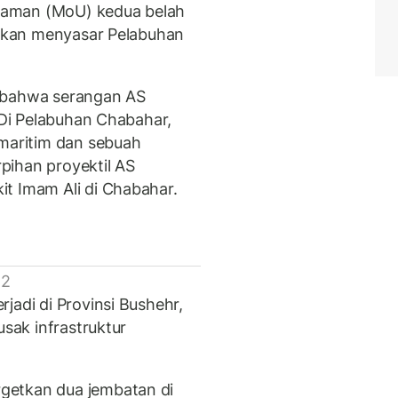
haman (MoU) kedua belah
porkan menyasar Pelabuhan
n bahwa serangan AS
. Di Pelabuhan Chabahar,
aritim dan sebuah
rpihan proyektil AS
t Imam Ali di Chabahar.
 2
jadi di Provinsi Bushehr,
usak infrastruktur
getkan dua jembatan di