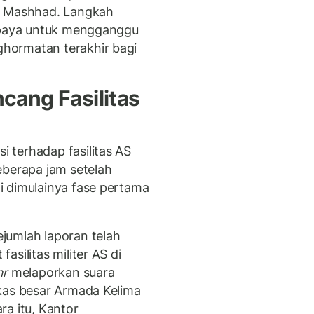
a Mashhad. Langkah
 upaya untuk mengganggu
hormatan terakhir bagi
cang Fasilitas
 terhadap fasilitas AS
eberapa jam setelah
i dimulainya fase pertama
jumlah laporan telah
silitas militer AS di
hr
melaporkan suara
kas besar Armada Kelima
ra itu, Kantor