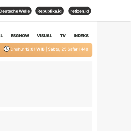
Deutsche Welle
Republika.id
retizen.id
AL
ESGNOW
VISUAL
TV
INDEKS
Dhuhur
12:01 WIB
| Sabtu, 25 Safar 1448