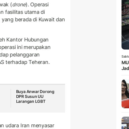
wak (
drone
). Operasi
 fasilitas utama di
) yang berada di Kuwait dan
oleh Kantor Hubungan
perasi ini merupakan
adap pelanggaran
Sabt
AS terhadap Teheran.
MUI
Jad
Buya Anwar Dorong
DPR Susun UU
Larangan LGBT
an udara Iran menyasar