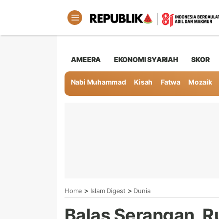
AMEERA
EKONOMI SYARIAH
SKOR
Nabi Muhammad
Kisah
Fatwa
Mozaik
>
>
Home
Islam Digest
Dunia
Balas Serangan, R