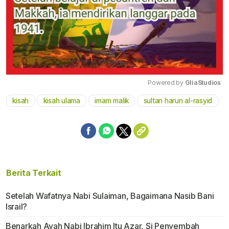
Powered by 
GliaStudios
kisah
kisah ulama
imam malik
sultan harun al-rasyid
Mute
Berita Terkait
Setelah Wafatnya Nabi Sulaiman, Bagaimana Nasib Bani
Israil?
Benarkah Ayah Nabi Ibrahim Itu Azar, Si Penyembah