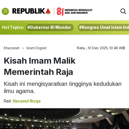
Hot Topics:
#Gubernur BI Mundur
#Kongres Umat Islam In
Khazanah
Islam Digest
Rabu , 10 Dec 2025, 10:46 WIB
Kisah Imam Malik
Memerintah Raja
Kisah ini mengisyaratkan tingginya kedudukan
ilmu agama.
Red:
Hasanul Rizqa