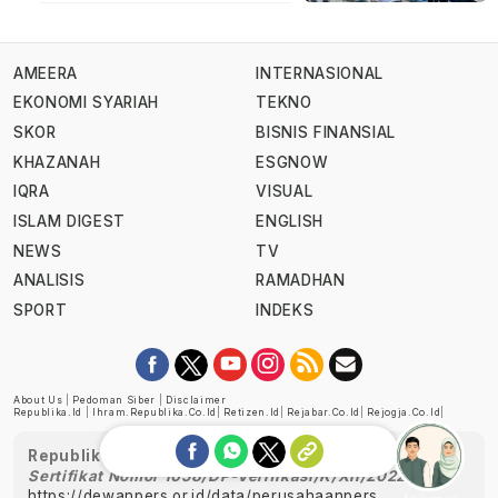
AMEERA
INTERNASIONAL
EKONOMI SYARIAH
TEKNO
SKOR
BISNIS FINANSIAL
KHAZANAH
ESGNOW
IQRA
VISUAL
ISLAM DIGEST
ENGLISH
NEWS
TV
ANALISIS
RAMADHAN
SPORT
INDEKS
About Us
|
Pedoman Siber
|
Disclaimer
Republika.id
|
Ihram.republika.co.id
|
Retizen.id
|
Rejabar.co.id
|
Rejogja.co.id
|
Republika telah diverifikasi oleh Dewan Pers
Sertifikat Nomor 1058/DP-Verifikasi/K/XII/2022
https://dewanpers.or.id/data/perusahaanpers