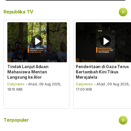
>
Republika TV
Tindak Lanjut Aduan
Penderitaan di Gaza Terus
Mahasiswa Mentan
Bertambah Kini Tikus
Langsung ke Alor
Merajalela
Dailynews
- Ahad , 09 Aug 2026,
Dailynews
- Ahad , 09 Aug 2026,
18:15 WIB
17:00 WIB
>
Terpopuler