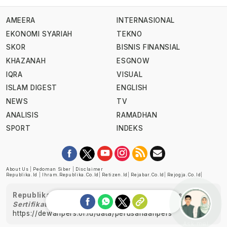
AMEERA
INTERNASIONAL
EKONOMI SYARIAH
TEKNO
SKOR
BISNIS FINANSIAL
KHAZANAH
ESGNOW
IQRA
VISUAL
ISLAM DIGEST
ENGLISH
NEWS
TV
ANALISIS
RAMADHAN
SPORT
INDEKS
About Us
|
Pedoman Siber
|
Disclaimer
Republika.id
|
Ihram.republika.co.id
|
Retizen.id
|
Rejabar.co.id
|
Rejogja.co.id
|
Republika telah diverifikasi oleh Dewan Pers
Sertifikat Nomor 1058/DP-Verifikasi/K/XII/2022
https://dewanpers.or.id/data/perusahaanpers
Ask me!