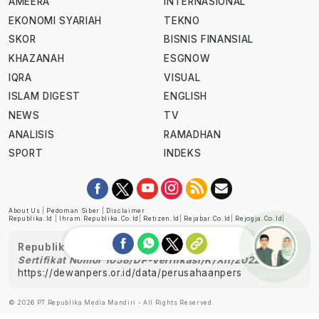
AMEERA
INTERNASIONAL
EKONOMI SYARIAH
TEKNO
SKOR
BISNIS FINANSIAL
KHAZANAH
ESGNOW
IQRA
VISUAL
ISLAM DIGEST
ENGLISH
NEWS
TV
ANALISIS
RAMADHAN
SPORT
INDEKS
About Us
|
Pedoman Siber
|
Disclaimer
Republika.id
|
Ihram.republika.co.id
|
Retizen.id
|
Rejabar.co.id
|
Rejogja.co.id
|
Republika telah diverifikasi oleh Dewan Pers
Sertifikat Nomor 1058/DP-Verifikasi/K/XII/2022
https://dewanpers.or.id/data/perusahaanpers
Ask me!
© 2026 PT Republika Media Mandiri - All Rights Reserved.