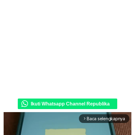
Ikuti Whatsapp Channel Republika
Baca selengkapnya
arrow_forward_ios