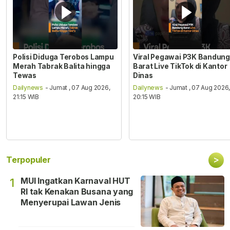
Polisi Diduga Terobos Lampu
Viral Pegawai P3K Bandung
Merah Tabrak Balita hingga
Barat Live TikTok di Kantor
Tewas
Dinas
Dailynews
- Jumat , 07 Aug 2026,
Dailynews
- Jumat , 07 Aug 2026
21:15 WIB
20:15 WIB
>
Terpopuler
MUI Ingatkan Karnaval HUT
1
RI tak Kenakan Busana yang
Menyerupai Lawan Jenis