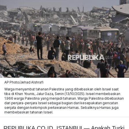
AP Photo/Jehad Alshrafi
Warga menyambut tahanan Palestina yang dibebaskan oleh Israel saat
tiba di Khan Younis, Jalur Gaza, Senin (13/10/2025). Israel membebaskan
1.966 warga Palestina yang menjadi tahanan. Warga Palestina dibebaskan
dari penjara-penjara Israel sebagai bagian dari kesepakatan gencatan
senjata dengan kelompok perlawanan Hamas. Sebaliknya Hamas juga
membebaskan tahanan Israel.
REPUBLIKA.CO.ID, ISTANBUL— Apakah Turki