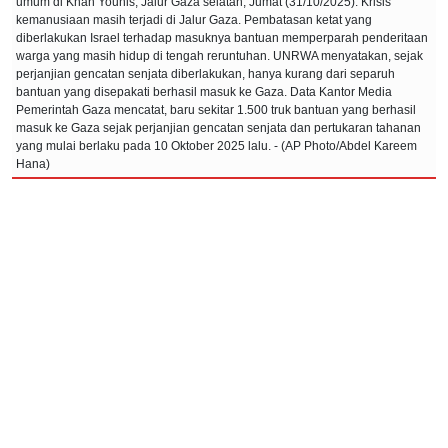
umum di Khan Younis, Jalur Gaza selatan, Jumat (31/10/2025). Krisis
kemanusiaan masih terjadi di Jalur Gaza. Pembatasan ketat yang
diberlakukan Israel terhadap masuknya bantuan memperparah penderitaan
warga yang masih hidup di tengah reruntuhan. UNRWA menyatakan, sejak
perjanjian gencatan senjata diberlakukan, hanya kurang dari separuh
bantuan yang disepakati berhasil masuk ke Gaza. Data Kantor Media
Pemerintah Gaza mencatat, baru sekitar 1.500 truk bantuan yang berhasil
masuk ke Gaza sejak perjanjian gencatan senjata dan pertukaran tahanan
yang mulai berlaku pada 10 Oktober 2025 lalu. - (AP Photo/Abdel Kareem
Hana)