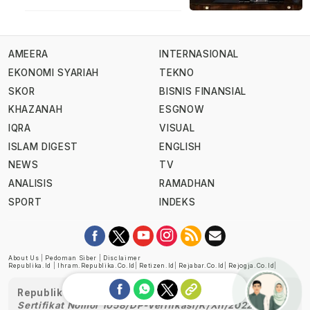
AMEERA
INTERNASIONAL
EKONOMI SYARIAH
TEKNO
SKOR
BISNIS FINANSIAL
KHAZANAH
ESGNOW
IQRA
VISUAL
ISLAM DIGEST
ENGLISH
NEWS
TV
ANALISIS
RAMADHAN
SPORT
INDEKS
About Us
|
Pedoman Siber
|
Disclaimer
Republika.id
|
Ihram.republika.co.id
|
Retizen.id
|
Rejabar.co.id
|
Rejogja.co.id
|
Republika telah diverifikasi oleh Dewan Pers
Sertifikat Nomor 1058/DP-Verifikasi/K/XII/2022