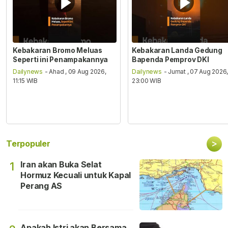
Kebakaran Bromo Meluas
Kebakaran Landa Gedung
Seperti ini Penampakannya
Bapenda Pemprov DKI
Dailynews
- Ahad , 09 Aug 2026,
Dailynews
- Jumat , 07 Aug 2026
11:15 WIB
23:00 WIB
>
Terpopuler
Iran akan Buka Selat
1
Hormuz Kecuali untuk Kapal
Perang AS
Apakah Istri akan Bersama