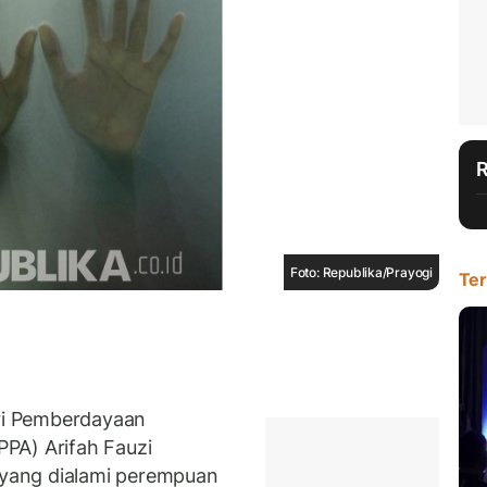
Foto: Republika/Prayogi
Ter
ri Pemberdayaan
PA) Arifah Fauzi
yang dialami perempuan