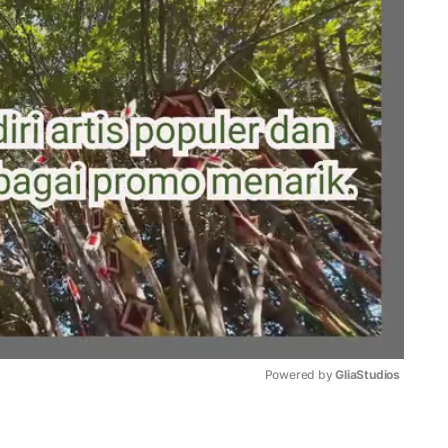
Powered by 
GliaStudios
Mute