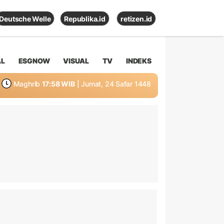
Deutsche Welle
Republika.id
retizen.id
AL
ESGNOW
VISUAL
TV
INDEKS
Maghrib
17:58 WIB
| Jumat, 24 Safar 1448