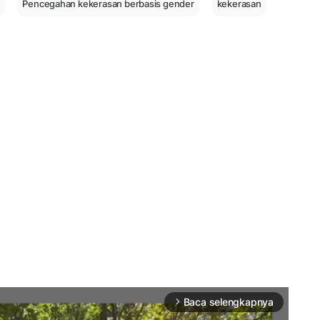
Pencegahan kekerasan berbasis gender
kekerasan
Baca selengkapnya
arrow_forward_ios