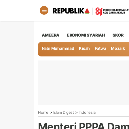
AMEERA
EKONOMI SYARIAH
SKOR
Nabi Muhammad
Kisah
Fatwa
Mozaik
>
>
Home
Islam Digest
Indonesia
Menteri PPPA Dam