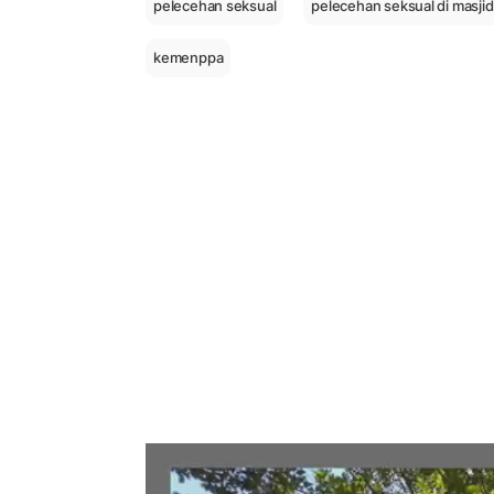
pelecehan seksual
pelecehan seksual di masjid
kemenppa