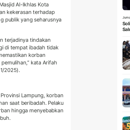
 Masjid Al-Ikhlas Kota
an kekerasan terhadap
Juma
ng publik yang seharusnya
Sol
Sal
n terjadinya tindakan
 di tempat ibadah tidak
r memastikan korban
pemulihan,” kata Arifah
11/2025).
 Provinsi Lampung, korban
han saat beribadah. Pelaku
korban hingga menyebabkan
ubuh.