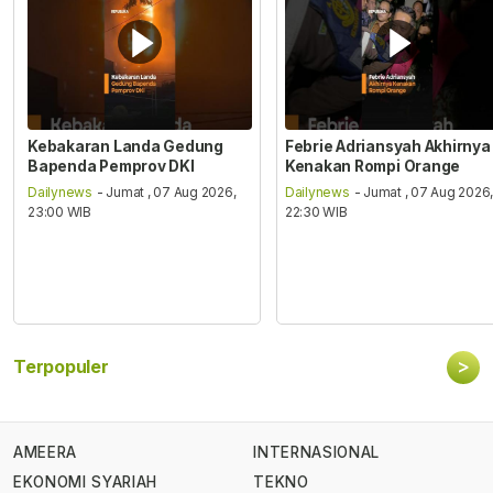
Kebakaran Landa Gedung
Febrie Adriansyah Akhirnya
Bapenda Pemprov DKI
Kenakan Rompi Orange
Dailynews
- Jumat , 07 Aug 2026,
Dailynews
- Jumat , 07 Aug 2026
23:00 WIB
22:30 WIB
>
Terpopuler
AMEERA
INTERNASIONAL
EKONOMI SYARIAH
TEKNO