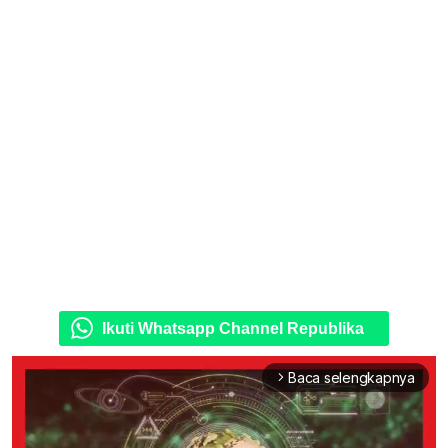
Ikuti Whatsapp Channel Republika
Baca selengkapnya
arrow_forward_ios