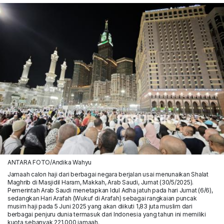
ANTARA FOTO/Andika Wahyu
Jamaah calon haji dari berbagai negara berjalan usai menunaikan Shalat
Maghrib di Masjidil Haram, Makkah, Arab Saudi, Jumat (30/5/2025).
Pemerintah Arab Saudi menetapkan Idul Adha jatuh pada hari Jumat (6/6),
sedangkan Hari Arafah (Wukuf di Arafah) sebagai rangkaian puncak
musim haji pada 5 Juni 2025 yang akan diikuti 1,83 juta muslim dari
berbagai penjuru dunia termasuk dari Indonesia yang tahun ini memiliki
kuota sebanyak 221.000 jamaah.