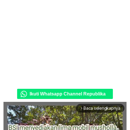
Ikuti Whatsapp Channel Republika
Baca selengkapnya
arrow_forward_ios