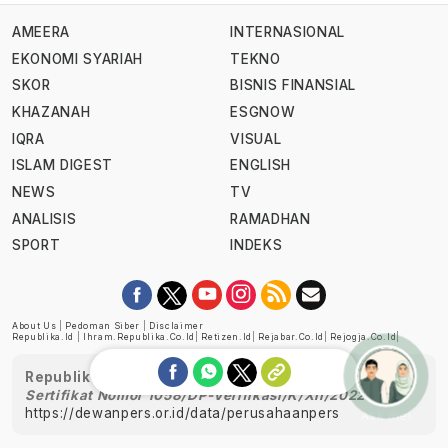
AMEERA
INTERNASIONAL
EKONOMI SYARIAH
TEKNO
SKOR
BISNIS FINANSIAL
KHAZANAH
ESGNOW
IQRA
VISUAL
ISLAM DIGEST
ENGLISH
NEWS
TV
ANALISIS
RAMADHAN
SPORT
INDEKS
About Us
|
Pedoman Siber
|
Disclaimer
Republika.id
|
Ihram.republika.co.id
|
Retizen.id
|
Rejabar.co.id
|
Rejogja.co.id
|
Republika telah diverifikasi oleh Dewan Pers
Sertifikat Nomor 1058/DP-Verifikasi/K/XII/2022
https://dewanpers.or.id/data/perusahaanpers
Ask me!