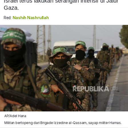
Israel terus lakukan serangan intensif di Jalur
Gaza.
Red:
Nashih Nashrullah
AP/Adel Hana
Militan bertopeng dari Brigade Izzedine al-Qassam, sayap militer Hamas.