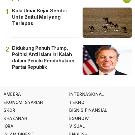
Kala Umar Kejar Sendiri
1
Unta Baitul Mal yang
Terlepas
Didukung Penuh Trump,
2
Politisi Anti Islam Ini Kalah
dalam Pemilu Pendahuluan
Partai Republik
AMEERA
INTERNASIONAL
EKONOMI SYARIAH
TEKNO
SKOR
BISNIS FINANSIAL
KHAZANAH
ESGNOW
IQRA
VISUAL
ISLAM DIGEST
ENGLISH