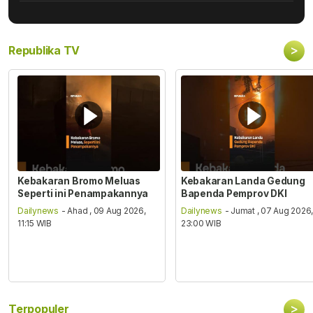
>
Republika TV
Kebakaran Bromo Meluas
Kebakaran Landa Gedung
Seperti ini Penampakannya
Bapenda Pemprov DKI
Dailynews
- Ahad , 09 Aug 2026,
Dailynews
- Jumat , 07 Aug 2026
11:15 WIB
23:00 WIB
>
Terpopuler