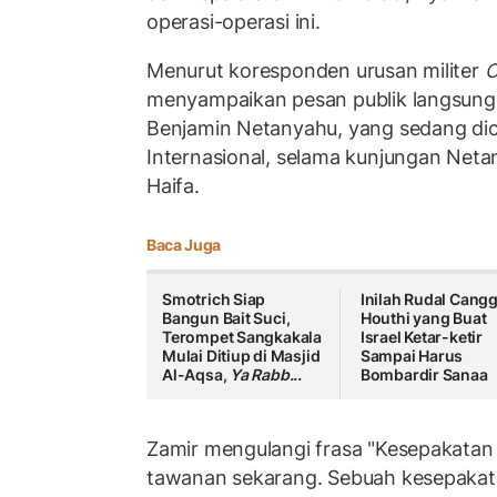
operasi-operasi ini.
Menurut koresponden urusan militer
C
menyampaikan pesan publik langsung
Benjamin Netanyahu, yang sedang di
Internasional, selama kunjungan Neta
Haifa.
Baca Juga
Smotrich Siap
Inilah Rudal Cangg
Bangun Bait Suci,
Houthi yang Buat
Terompet Sangkakala
Israel Ketar-ketir
Mulai Ditiup di Masjid
Sampai Harus
Al-Aqsa,
Ya Rabb...
Bombardir Sanaa
Zamir mengulangi frasa "Kesepakatan
tawanan sekarang. Sebuah kesepakat