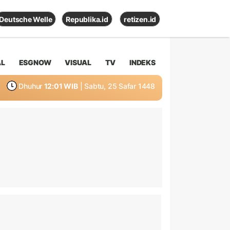
Deutsche Welle
Republika.id
retizen.id
AL
ESGNOW
VISUAL
TV
INDEKS
Dhuhur
12:01 WIB
| Sabtu, 25 Safar 1448