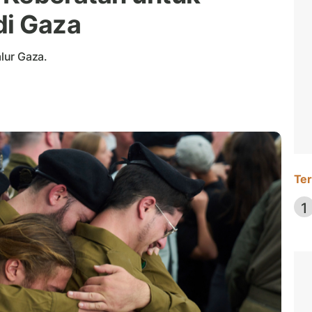
di Gaza
alur Gaza.
Ter
1