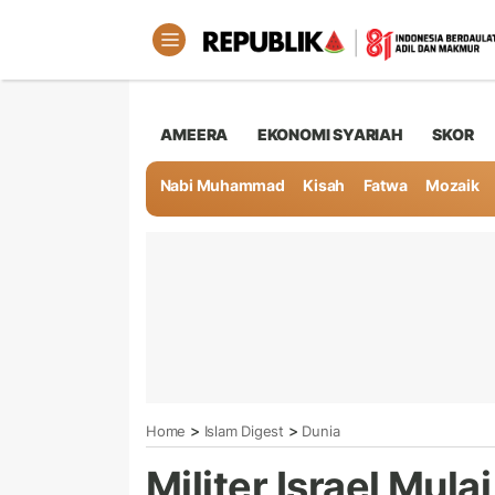
AMEERA
EKONOMI SYARIAH
SKOR
Nabi Muhammad
Kisah
Fatwa
Mozaik
>
>
Home
Islam Digest
Dunia
Militer Israel Mul