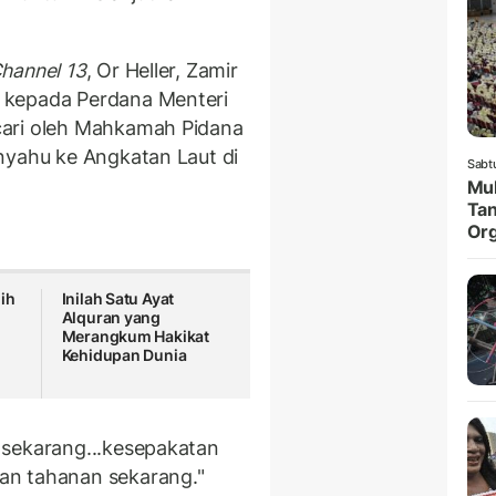
hannel 13
, Or Heller, Zamir
 kepada Perdana Menteri
cari oleh Mahkamah Pidana
nyahu ke Angkatan Laut di
Sabt
Muk
Tan
Org
ih
Inilah Satu Ayat
Alquran yang
Merangkum Hakikat
Kehidupan Dunia
 sekarang...kesepakatan
an tahanan sekarang."