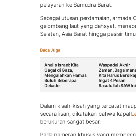
pelayaran ke Samudra Barat.
Sebagai utusan perdamaian, armada
gelombang laut yang dahsyat, menapa
Selatan, Asia Barat hingga pesisir timu
Baca Juga
Analis Israel: Kita
Waspadai Akhir
Gagal di Gaza,
Zaman, Bagaiman
Mengalahkan Hamas
Kita Harus Bersika
Butuh Beberapa
Ingat 4 Pesan
Dekade
Rasulullah SAW In
Dalam kisah-kisah yang tercatat mau
secara lisan, dikatakan bahwa kapal
L
berukuran sangat besar.
Pada pameran khusus yang mempering