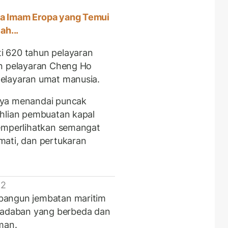
ra Imam Eropa yang Temui
ah...
i 620 tahun pelayaran
an pelayaran Cheng Ho
elayaran umat manusia.
nya menandai puncak
ahlian pembuatan kapal
memperlihatkan semangat
mati, dan pertukaran
 2
bangun jembatan maritim
adaban yang berbeda dan
man.