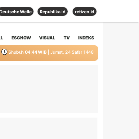
Deutsche Welle
Republika.id
retizen.id
AL
ESGNOW
VISUAL
TV
INDEKS
Shubuh
04:44 WIB
| Jumat, 24 Safar 1448