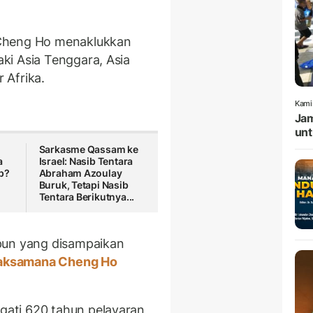
 Cheng Ho menaklukkan
ki Asia Tenggara, Asia
r Afrika.
Kami
Jam
unt
Sarkasme Qassam ke
a
Israel: Nasib Tentara
p?
Abraham Azoulay
Buruk, Tetapi Nasib
i
Tentara Berikutnya...
pun yang disampaikan
aksamana Cheng Ho
ati 620 tahun pelayaran