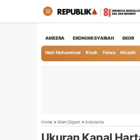
AMEERA
EKONOMI SYARIAH
SKOR
Nabi Muhammad
Kisah
Fatwa
Mozaik
>
>
Home
Islam Digest
Indonesia
Ukuran Kapal Har