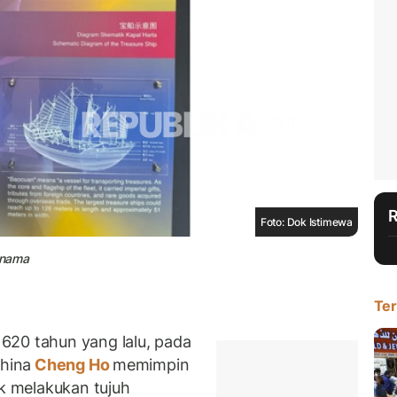
Foto: Dok Istimewa
rnama
Ter
620 tahun yang lalu, pada
China
Cheng Ho
memimpin
uk melakukan tujuh