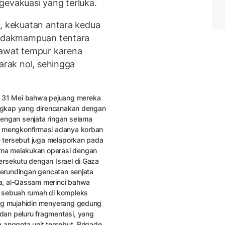
gevakuasi yang terluka.
i, kekuatan antara kedua
etidakmampuan tentara
awat tempur karena
arak nol, sehingga
 31 Mei bahwa pejuang mereka
rangkap yang direncanakan dengan
engan senjata ringan selama
m mengkonfirmasi adanya korban
de tersebut juga melaporkan pada
ma melakukan operasi dengan
ersekutu dengan Israel di Gaza
 perundingan gencatan senjata
a, al-Qassam merinci bahwa
m sebuah rumah di kompleks
ang mujahidin menyerang gedung
dan peluru fragmentasi, yang
 anggota unit tersebut. Brigade