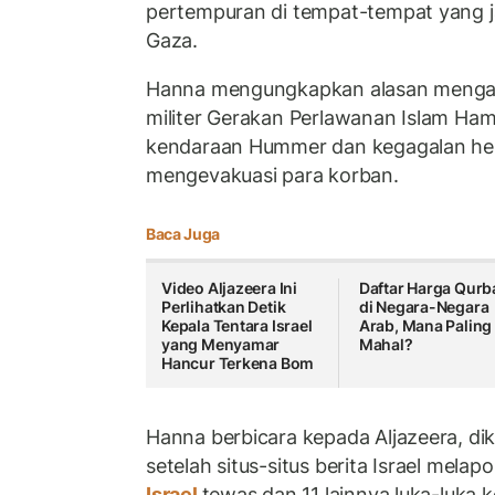
pertempuran di tempat-tempat yang j
Gaza.
Hanna mengungkapkan alasan mengap
militer Gerakan Perlawanan Islam H
kendaraan Hummer dan kegagalan hel
mengevakuasi para korban.
Baca Juga
Video Aljazeera Ini
Daftar Harga Qurb
Perlihatkan Detik
di Negara-Negara
Kepala Tentara Israel
Arab, Mana Paling
yang Menyamar
Mahal?
Hancur Terkena Bom
Hanna berbicara kepada Aljazeera, diku
setelah situs-situs berita Israel mela
Israel
tewas dan 11 lainnya luka-luka