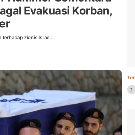
Gagal Evakuasi Korban,
ter
terhadap zionis Israel.
Ter
1