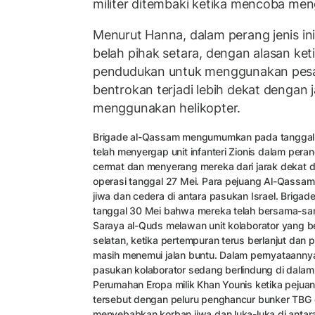
militer ditembaki ketika mencoba men
Menurut Hanna, dalam perang jenis in
belah pihak setara, dengan alasan k
pendudukan untuk menggunakan pes
bentrokan terjadi lebih dekat dengan j
menggunakan helikopter.
Brigade al-Qassam mengumumkan pada tanggal
telah menyergap unit infanteri Zionis dalam pe
cermat dan menyerang mereka dari jarak dekat d
operasi tanggal 27 Mei. Para pejuang Al-Qassa
jiwa dan cedera di antara pasukan Israel. Briga
tanggal 30 Mei bahwa mereka telah bersama-sa
Saraya al-Quds melawan unit kolaborator yang b
selatan, ketika pertempuran terus berlanjut dan
masih menemui jalan buntu. Dalam pernyataanny
pasukan kolaborator sedang berlindung di dala
Perumahan Eropa milik Khan Younis ketika peju
tersebut dengan peluru penghancur bunker TBG 
menyebabkan korban jiwa dan luka-luka di antara