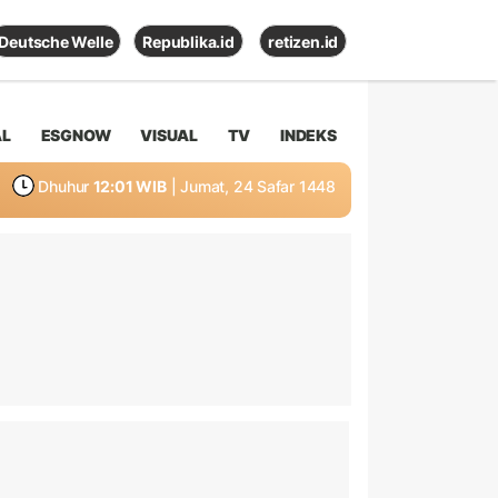
Deutsche Welle
Republika.id
retizen.id
AL
ESGNOW
VISUAL
TV
INDEKS
Dhuhur
12:01 WIB
| Jumat, 24 Safar 1448