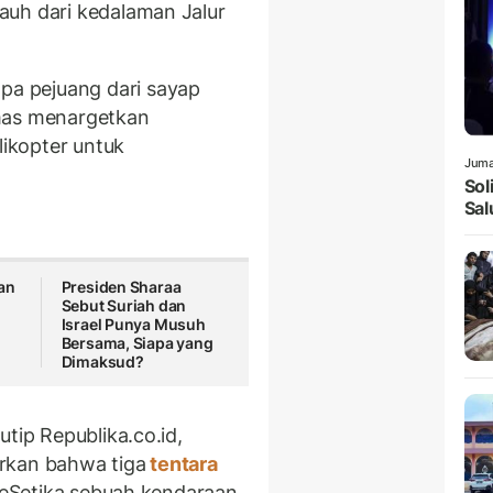
auh dari kedalaman Jalur
a pejuang dari sayap
amas menargetkan
ikopter untuk
Juma
Sol
Sal
an
Presiden Sharaa
Sebut Suriah dan
Israel Punya Musuh
Bersama, Siapa yang
Dimaksud?
tip Republika.co.id,
porkan bahwa tiga
tentara
 keSetika sebuah kendaraan