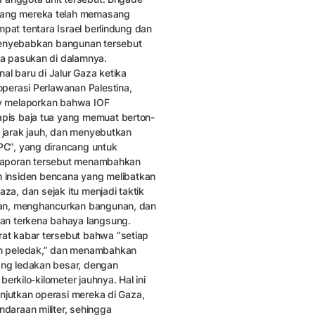
ang mereka telah memasang
pat tentara Israel berlindung dan
menyebabkan bangunan tersebut
a pasukan di dalamnya.
al baru di Jalur Gaza ketika
perasi Perlawanan Palestina,
riv melaporkan bahwa IOF
pis baja tua yang memuat berton-
i jarak jauh, dan menyebutkan
C", yang dirancang untuk
. Laporan tersebut menambahkan
h insiden bencana yang melibatkan
za, dan sejak itu menjadi taktik
lan, menghancurkan bangunan, dan
an terkena bahaya langsung.
at kabar tersebut bahwa “setiap
an peledak,” dan menambahkan
ng ledakan besar, dengan
erkilo-kilometer jauhnya. Hal ini
anjutkan operasi mereka di Gaza,
daraan militer, sehingga