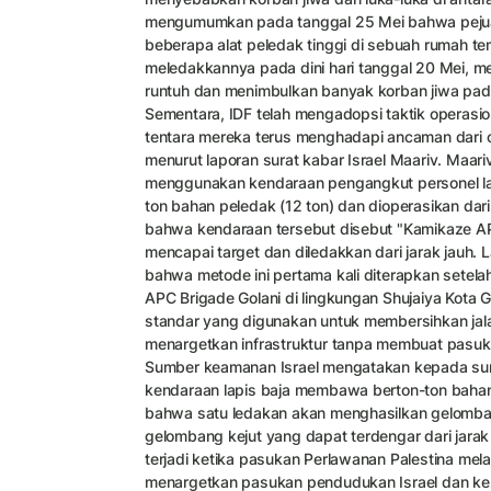
mengumumkan pada tanggal 25 Mei bahwa peju
beberapa alat peledak tinggi di sebuah rumah tem
meledakkannya pada dini hari tanggal 20 Mei, 
runtuh dan menimbulkan banyak korban jiwa pad
Sementara, IDF telah mengadopsi taktik operasion
tentara mereka terus menghadapi ancaman dari o
menurut laporan surat kabar Israel Maariv. Maa
menggunakan kendaraan pengangkut personel la
ton bahan peledak (12 ton) dan dioperasikan dar
bahwa kendaraan tersebut disebut "Kamikaze AP
mencapai target dan diledakkan dari jarak jauh
bahwa metode ini pertama kali diterapkan setela
APC Brigade Golani di lingkungan Shujaiya Kota Ga
standar yang digunakan untuk membersihkan ja
menargetkan infrastruktur tanpa membuat pasuk
Sumber keamanan Israel mengatakan kepada sur
kendaraan lapis baja membawa berton-ton bah
bahwa satu ledakan akan menghasilkan gelomba
gelombang kejut yang dapat terdengar dari jarak b
terjadi ketika pasukan Perlawanan Palestina mel
menargetkan pasukan pendudukan Israel dan ken