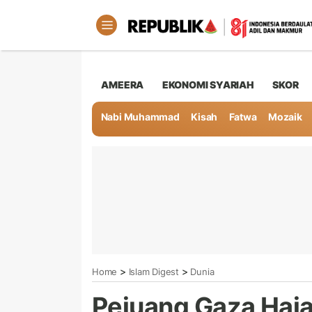
AMEERA
EKONOMI SYARIAH
SKOR
Nabi Muhammad
Kisah
Fatwa
Mozaik
>
>
Home
Islam Digest
Dunia
Pejuang Gaza Haj