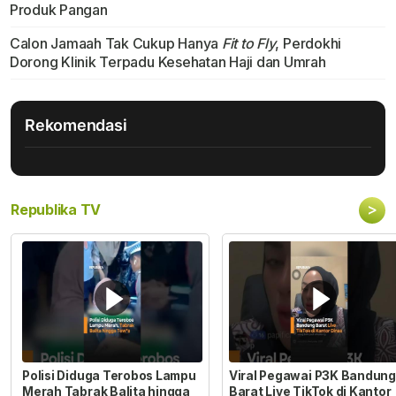
Produk Pangan
Calon Jamaah Tak Cukup Hanya
Fit to Fly
, Perdokhi
Dorong Klinik Terpadu Kesehatan Haji dan Umrah
Rekomendasi
>
Republika TV
Polisi Diduga Terobos Lampu
Viral Pegawai P3K Bandung
Merah Tabrak Balita hingga
Barat Live TikTok di Kantor