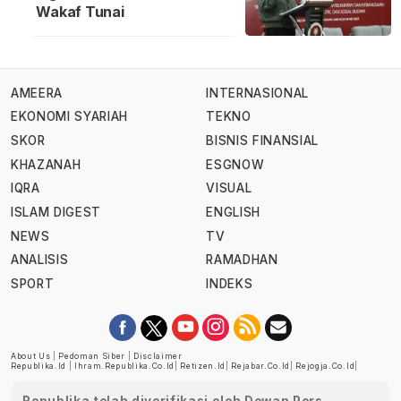
Wakaf Tunai
AMEERA
INTERNASIONAL
EKONOMI SYARIAH
TEKNO
SKOR
BISNIS FINANSIAL
KHAZANAH
ESGNOW
IQRA
VISUAL
ISLAM DIGEST
ENGLISH
NEWS
TV
ANALISIS
RAMADHAN
SPORT
INDEKS
About Us
|
Pedoman Siber
|
Disclaimer
Republika.id
|
Ihram.republika.co.id
|
Retizen.id
|
Rejabar.co.id
|
Rejogja.co.id
|