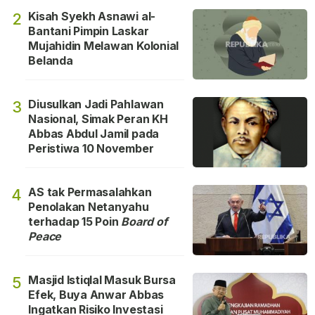
Kisah Syekh Asnawi al-
2
Bantani Pimpin Laskar
Mujahidin Melawan Kolonial
Belanda
Diusulkan Jadi Pahlawan
3
Nasional, Simak Peran KH
Abbas Abdul Jamil pada
Peristiwa 10 November
AS tak Permasalahkan
4
Penolakan Netanyahu
terhadap 15 Poin
Board of
Peace
Masjid Istiqlal Masuk Bursa
5
Efek, Buya Anwar Abbas
Ingatkan Risiko Investasi