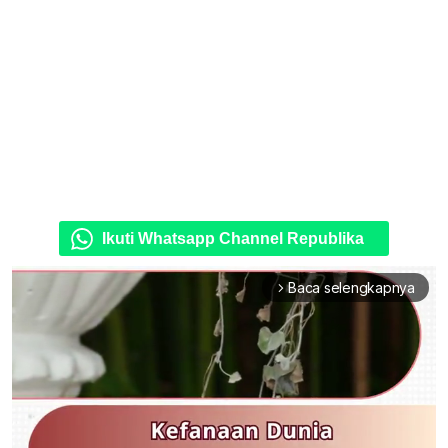
Ikuti Whatsapp Channel Republika
Baca selengkapnya
arrow_forward_ios