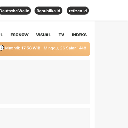
Deutsche Welle
Republika.id
retizen.id
AL
ESGNOW
VISUAL
TV
INDEKS
Maghrib
17:58 WIB
| Minggu, 26 Safar 1448