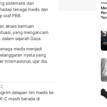
g sistematis dan
Ahad
Men
rhadap tenaga medis dan
Per
p staf PBB.
Te
n akses bantuan
ituasi, yang mengancam
k dalam sejarah Gaza.
 tenaga medis menjadi
 pelanggaran nyata yang
internasional, ujar dia.
 2
girim delapan tim medis ke
ER-C masih berada di