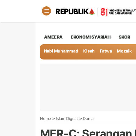
AMEERA
EKONOMI SYARIAH
SKOR
Nabi Muhammad
Kisah
Fatwa
Mozaik
>
>
Home
Islam Digest
Dunia
MER-C: Serangan I