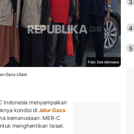
3
4
5
Foto: Dok Istimewa
an Gaza Utara
C
Indonesia menyampaikan
nya kondisi di
Jalur Gaza
cana kemanusiaan. MER-C
ntuk menghentikan Israel.