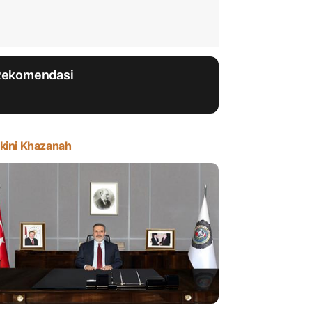
Rekomendasi
kini Khazanah