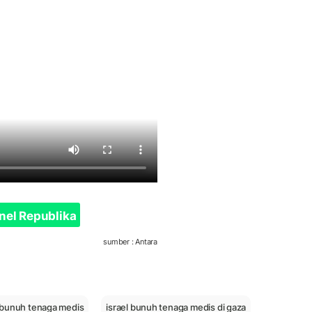
nel Republika
sumber : Antara
l bunuh tenaga medis
israel bunuh tenaga medis di gaza