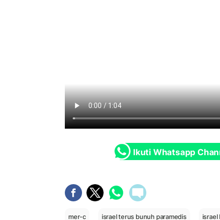
Ikuti Whatsapp Chan
mer-c
israel terus bunuh paramedis
israe