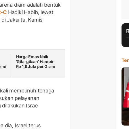
karena diam adalah bentuk
R-C
Hadiki Habib, lewat
 di Jakarta, Kamis
Harga Emas Naik
Ter
'Gila-gilaan' Hampir
ahmi
Rp 1,9 Juta per Gram
 kali membunuh tenaga
akukan pelayanan
dilakukan Israel
 dia, Israel terus