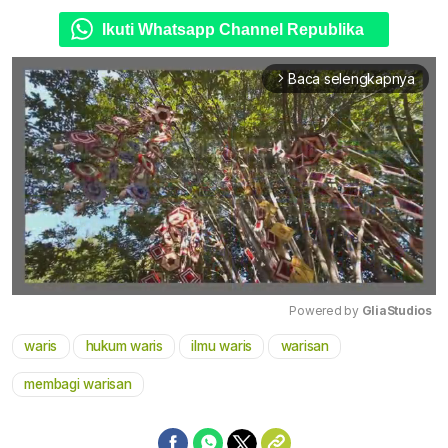
Ikuti Whatsapp Channel Republika
Baca selengkapnya
arrow_forward_ios
Powered by 
GliaStudios
waris
hukum waris
ilmu waris
warisan
Mute
membagi warisan