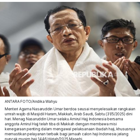
ANTARA FOTO/Andika Wahyu
Menteri Agama Nasaruddin Umar berdoa seusai menyelesaikan rangkaian
umrah wajib di Masjidil Haram, Makkah, Arab Saudi, Sabtu (31/5/2025) dini
hari. Menag Nasaruddin Umar selaku Amirul Hajj Indonesia bersama
anggota Amirul Hajj telah tiba di Makkah dengan membawa misi
kenegaraan penting dalam mengawal pelaksanaan ibadah haji, khususnya
memastikan pelayanan terbaik bagi jamaah calon haji Indonesia jelang
puncak musim haji 1446 Hijriah/2025 Masehi.