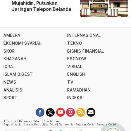
Mujahidin, Putuskan
Jaringan Telepon Belanda
AMEERA
INTERNASIONAL
EKONOMI SYARIAH
TEKNO
SKOR
BISNIS FINANSIAL
KHAZANAH
ESGNOW
IQRA
VISUAL
ISLAM DIGEST
ENGLISH
NEWS
TV
ANALISIS
RAMADHAN
SPORT
INDEKS
About Us
|
Pedoman Siber
|
Disclaimer
Republika.id
|
Ihram.republika.co.id
|
Retizen.id
|
Rejabar.co.id
|
Rejogja.co.id
|