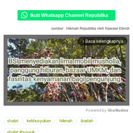
Ikuti Whatsapp Channel Republika
sumber : Hikmah Republika oleh Nawawi Efendi
Baca selengkapnya
arrow_forward_ios
Powered by 
GliaStudios
shalat
kekhusyukan
hikmah
ibadah
Mute
shalat khusyuk