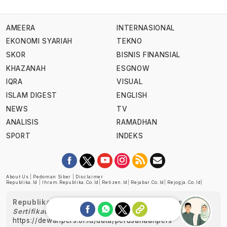
AMEERA
INTERNASIONAL
EKONOMI SYARIAH
TEKNO
SKOR
BISNIS FINANSIAL
KHAZANAH
ESGNOW
IQRA
VISUAL
ISLAM DIGEST
ENGLISH
NEWS
TV
ANALISIS
RAMADHAN
SPORT
INDEKS
About Us
|
Pedoman Siber
|
Disclaimer
Republika.id
|
Ihram.republika.co.id
|
Retizen.id
|
Rejabar.co.id
|
Rejogja.co.id
|
Republika telah diverifikasi oleh Dewan Pers
Sertifikat Nomor 1058/DP-Verifikasi/K/XII/2022
https://dewanpers.or.id/data/perusahaanpers