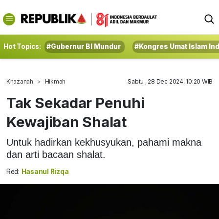
Hot Topics:
#Gubernur BI Mundur
#Kongres Umat Islam In
Khazanah
Hikmah
Sabtu , 28 Dec 2024, 10:20 WIB
Tak Sekadar Penuhi
Kewajiban Shalat
Untuk hadirkan kekhusyukan, pahami makna
dan arti bacaan shalat.
Red:
Hasanul Rizqa