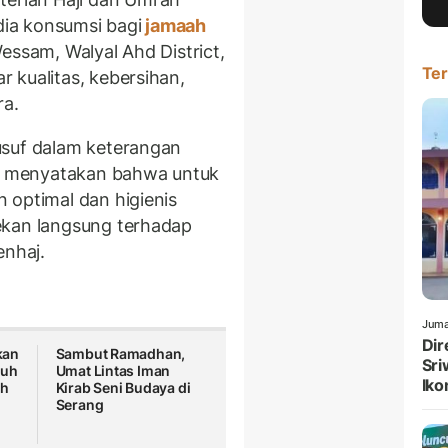
ia konsumsi bagi
jamaah
essam, Walyal Ahd District,
Ter
 kualitas, kebersihan,
ra.
usuf dalam keterangan
), menyatakan bahwa untuk
 optimal dan higienis
ekan langsung terhadap
enhaj.
Juma
Dir
kan
Sambut Ramadhan,
Sri
tuh
Umat Lintas Iman
Iko
eh
Kirab Seni Budaya di
Serang