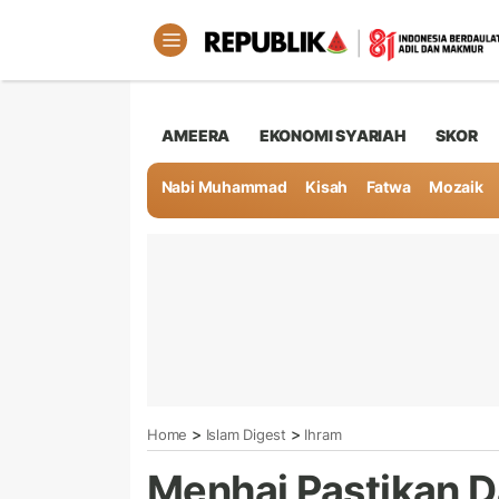
AMEERA
EKONOMI SYARIAH
SKOR
Nabi Muhammad
Kisah
Fatwa
Mozaik
>
>
Home
Islam Digest
Ihram
Menhaj Pastikan D