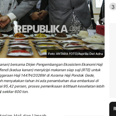
3
Foto: ANTARA FOTO/Asprilla Dwi Adha
kanan) bersama Dirjen Pengembangan Ekosistem Ekonomi Haji
endi (kedua kanan) menyicipi makanan siap saji (RTE) untuk
enggaraan Haji 1447H/2026M di Asrama Haji Pondok Gede,
rah menyatakan tahun ini ada penambahan dua embarkasi di
ai 95,42 persen, proses pemeriksaan istithaah kesehatan lebih
 sekitar 600 ton.
erian Haji dan Umrah