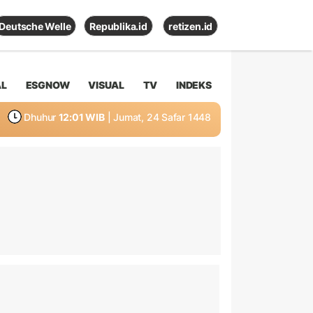
Deutsche Welle
Republika.id
retizen.id
AL
ESGNOW
VISUAL
TV
INDEKS
Dhuhur
12:01 WIB
| Jumat, 24 Safar 1448