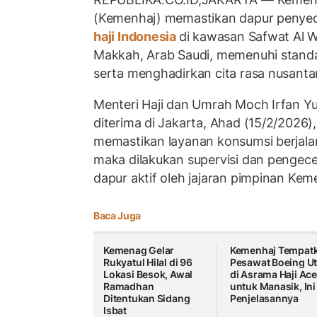
(Kemenhaj) memastikan dapur penyed
haji Indonesia
di kawasan Safwat Al W
Makkah, Arab Saudi, memenuhi standar
serta menghadirkan cita rasa nusanta
Menteri Haji dan Umrah Moch Irfan Y
diterima di Jakarta, Ahad (15/2/2026
memastikan layanan konsumsi berjalan
maka dilakukan supervisi dan pengec
dapur aktif oleh jajaran pimpinan Kem
Baca Juga
Kemenag Gelar
Kemenhaj Tempat
Rukyatul Hilal di 96
Pesawat Boeing U
Lokasi Besok, Awal
di Asrama Haji Ac
Ramadhan
untuk Manasik, Ini
Ditentukan Sidang
Penjelasannya
Isbat