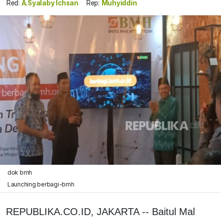
Red:
A.Syalaby Ichsan
Rep:
Muhyiddin
dok bmh
Launching berbagi-bmh
REPUBLIKA.CO.ID, JAKARTA -- Baitul Mal