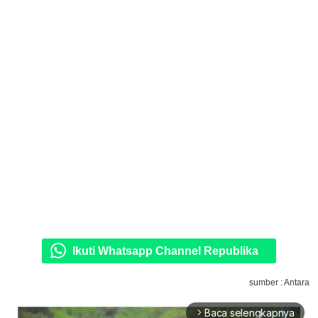
Ikuti Whatsapp Channel Republika
sumber : Antara
Baca selengkapnya
arrow_forward_ios