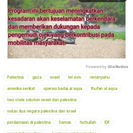
Powered by 
GliaStudios
Palestina
gaza
israel
tel aviv
netanyahu
Mute
amerika serikat
operasi badai al aqsa
thufan al aqsa
two state solution israel dan palestina
solusi dua negara palestina dan israel
perdamaian di palestina
hamas
hizbullah
IDF