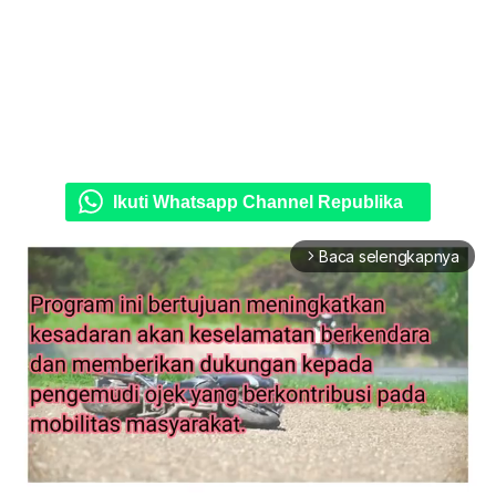
Ikuti Whatsapp Channel Republika
Baca selengkapnya
arrow_forward_ios