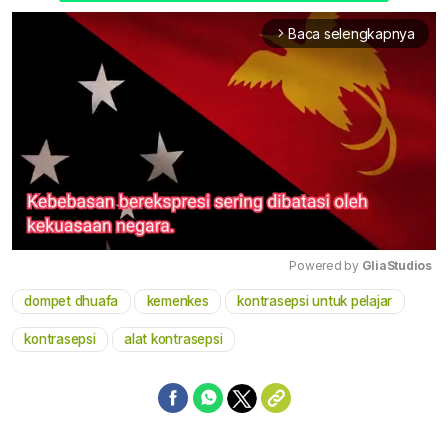
Baca selengkapnya
arrow_forward_ios
Powered by 
GliaStudios
dompet dhuafa
kemenkes
kontrasepsi untuk pelajar
Mute
kontrasepsi
alat kontrasepsi