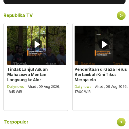
>
Republika TV
Tindak Lanjut Aduan
Penderitaan di Gaza Terus
Mahasiswa Mentan
Bertambah Kini Tikus
Langsung ke Alor
Merajalela
Dailynews
- Ahad , 09 Aug 2026,
Dailynews
- Ahad , 09 Aug 2026,
18:15 WIB
17:00 WIB
>
Terpopuler