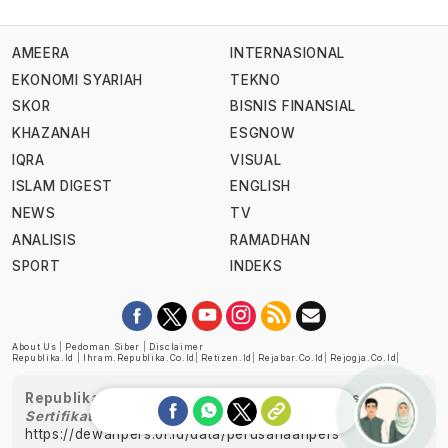
AMEERA
INTERNASIONAL
EKONOMI SYARIAH
TEKNO
SKOR
BISNIS FINANSIAL
KHAZANAH
ESGNOW
IQRA
VISUAL
ISLAM DIGEST
ENGLISH
NEWS
TV
ANALISIS
RAMADHAN
SPORT
INDEKS
About Us
|
Pedoman Siber
|
Disclaimer
Republika.id
|
Ihram.republika.co.id
|
Retizen.id
|
Rejabar.co.id
|
Rejogja.co.id
|
Republika telah diverifikasi oleh Dewan Pers
Sertifikat Nomor 1058/DP-Verifikasi/K/XII/2022
https://dewanpers.or.id/data/perusahaanpers