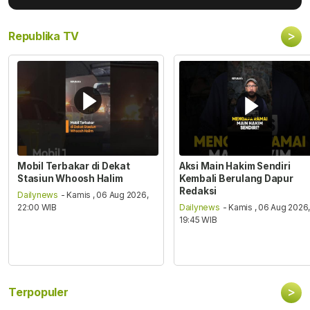
>
Republika TV
Mobil Terbakar di Dekat
Aksi Main Hakim Sendiri
Stasiun Whoosh Halim
Kembali Berulang Dapur
Redaksi
Dailynews
- Kamis , 06 Aug 2026,
22:00 WIB
Dailynews
- Kamis , 06 Aug 2026
19:45 WIB
>
Terpopuler