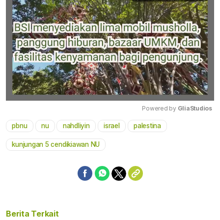
Powered by 
GliaStudios
pbnu
nu
nahdliyin
israel
palestina
Mute
kunjungan 5 cendikiawan NU
Berita Terkait