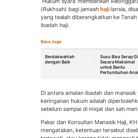
Hukum syara’ memberikan kelonggar
(Rukhsah) bagi jamaah
haji
lansia, dis
yang tealah diberangkatkan ke Tanah
ibadah haji.
Baca Juga
Berdakwahlah
Susu Bisa Serap Gi
dengan Baik
Secara Maksimal
untuk Bantu
Pertumbuhan Ana
Di antara amalan ibadah dan manasik
keringanan hukum adalah diperbolehk
sebelum sampai di miqat dan sah me
Pakar dan Konsultan Manasik Haji, K
mengatakan, ketentuan tersebut dise