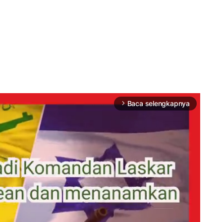
Baca selengkapnya
arrow_forward_ios