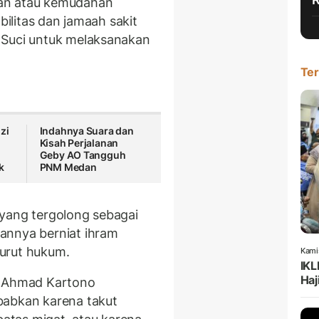
an atau kemudahan
abilitas dan jamaah sakit
 Suci untuk melaksanakan
Ter
zi
Indahnya Suara dan
Kisah Perjalanan
Geby AO Tangguh
k
PNM Medan
 yang tergolong sebagai
annya berniat ihram
nurut hukum.
Kami
IKL
Haj
H Ahmad Kartono
babkan karena takut