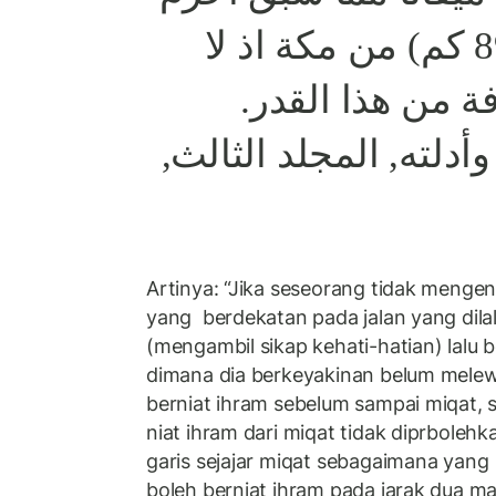
على مرحلتين (89 كم) من مكة اذ لا
ة من هذا القدر
(أدلته, المجلد الثالث
Artinya: “Jika seseorang tidak mengenal
yang berdekatan pada jalan yang dilalu
(mengambil sikap kehati-hatian) lalu be
dimana dia berkeyakinan belum melewa
berniat ihram sebelum sampai miqat,
niat ihram dari miqat tidak diprbolehk
garis sejajar miqat sebagaimana yang
boleh berniat ihram pada jarak dua ma