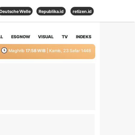
Deutsche Welle
Republika.id
retizen.id
AL
ESGNOW
VISUAL
TV
INDEKS
Maghrib
17:58 WIB
| Kamis, 23 Safar 1448