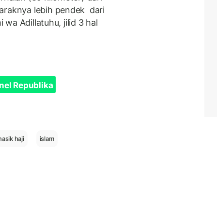
araknya lebih pendek dari
 wa Adillatuhu, jilid 3 hal
nel Republika
asik haji
islam