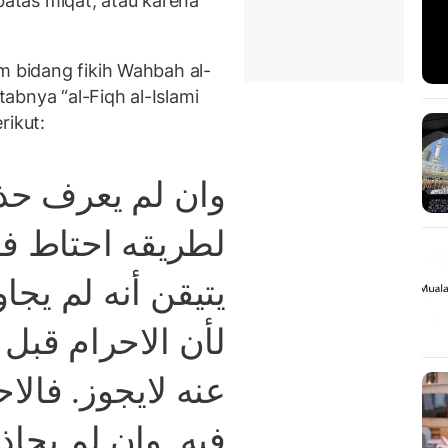
batas miqat, atau karena
m bidang fikih Wahbah al-
abnya “al-Fiqh al-Islami
erikut:
وان لم يعرف حذو
لطريقه احتاط ف
يتيقن أنه لم يجا,
لأن الاحرام قبل 
عنه لايجوز. فالا
فيه. وان لم يحاذ