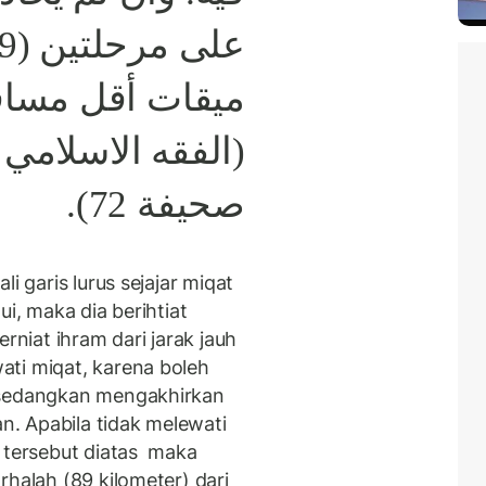
ميقات أقل مساف.
الفقه الاسلامي و,
صحيفة 72).
i garis lurus sejajar miqat
i, maka dia berihtiat
rniat ihram dari jarak jauh
ti miqat, karena boleh
 sedangkan mengakhirkan
an. Apabila tidak melewati
 tersebut diatas maka
rhalah (89 kilometer) dari