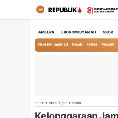
AMEERA
EKONOMI SYARIAH
SKOR
Nabi Muhammad
Kisah
Fatwa
Mozaik
>
>
Home
Islam Digest
Ihram
Kelonggaraan Jama