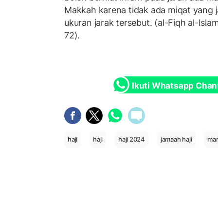
Makkah karena tidak ada miqat yang j
ukuran jarak tersebut. (al-Fiqh al-Islami
72).
Ikuti Whatsapp Chan
haji
haji
haji 2024
jamaah haji
man