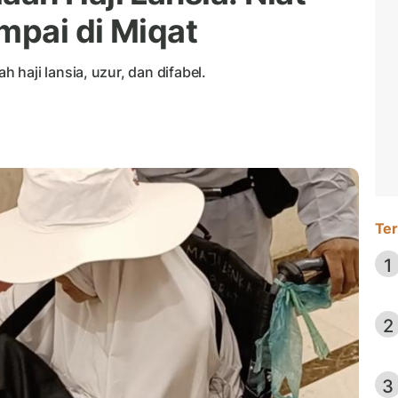
mpai di Miqat
haji lansia, uzur, dan difabel.
Ter
1
2
3