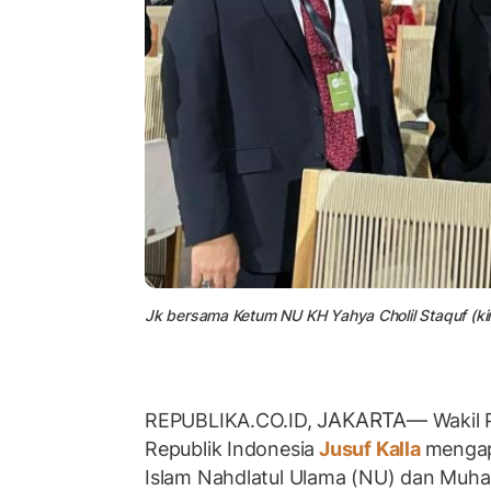
Jk bersama Ketum NU KH Yahya Cholil Staquf (ki
JAKARTA—
REPUBLIKA.CO.ID,
Wakil 
Republik Indonesia
Jusuf Kalla
mengap
Islam Nahdlatul Ulama (NU) dan Muh