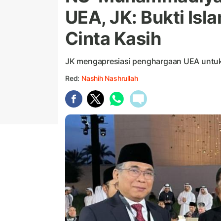
UEA, JK: Bukti Isl
Cinta Kasih
JK mengapresiasi penghargaan UEA unt
Red:
Nashih Nashrullah