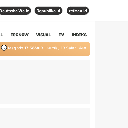
Deutsche Welle
Republika.id
retizen.id
AL
ESGNOW
VISUAL
TV
INDEKS
Maghrib
17:58 WIB
| Kamis, 23 Safar 1448