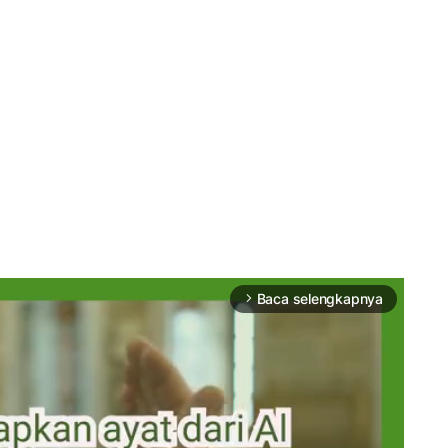
Baca selengkapnya
arrow_forward_ios