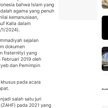
donesia bahwa Islam yang
adalah agama yang penuh
-nilai kemanusiaan,
suf Kalla dalam
6/1/2024).
ammadiyah sejalan
lam dokumen
 fraternity) yang
 Februari 2019 oleh
yyeb dan Pemimpin
n khusus pada acara
mpat.
jadi salah satu juri
 (ZAHF) pada 2021 yang