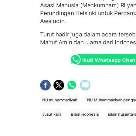
Asasi Manusia (Menkumham) RI yan
Perundingan Helsinki untuk Perda
Awaludin.
Turut hadir juga dalam acara terseb
Ma'ruf Amin dan ulama dari Indonesi
Ikuti Whatsapp Chan
NU muhammadiyah
NU Muhammadiyah pengha
Jusuf kalla
islam indonesia
islam nusantar