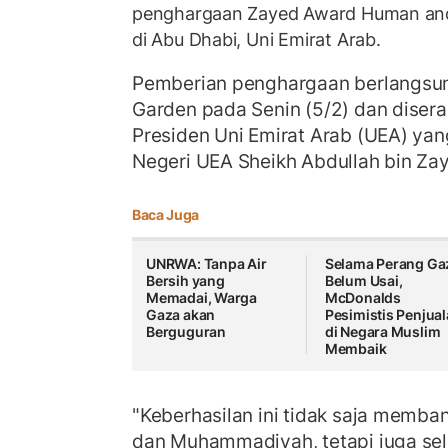
penghargaan Zayed Award Human and 
di Abu Dhabi, Uni Emirat Arab.
Pemberian penghargaan berlangsun
Garden pada Senin (5/2) dan diser
Presiden Uni Emirat Arab (UEA) yan
Negeri UEA Sheikh Abdullah bin Za
Baca Juga
UNRWA: Tanpa Air
Selama Perang Ga
Bersih yang
Belum Usai,
Memadai, Warga
McDonalds
Gaza akan
Pesimistis Penjua
Berguguran
di Negara Muslim
Membaik
"Keberhasilan ini tidak saja memb
dan Muhammadiyah, tetapi juga selu