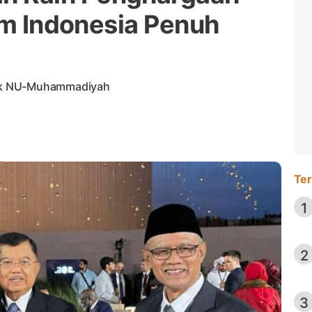
am Indonesia Penuh
uk NU-Muhammadiyah
Ter
1
2
3