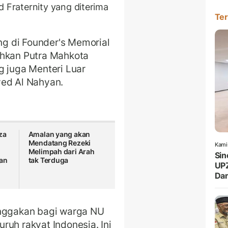
Fraternity yang diterima
Ter
g di Founder's Memorial
ahkan Putra Mahkota
g juga Menteri Luar
yed Al Nahyan.
za
Amalan yang akan
Mendatang Rezeki
Kami
Melimpah dari Arah
Sin
lan
tak Terduga
UPZ
Da
anggakan bagi warga NU
ruh rakyat Indonesia. Ini