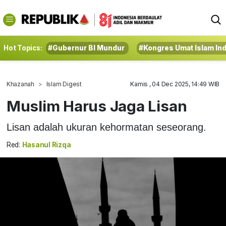
Hot Topics:
#Gubernur BI Mundur
#Kongres Umat Islam In
Khazanah
Islam Digest
Kamis , 04 Dec 2025, 14:49 WIB
Muslim Harus Jaga Lisan
Lisan adalah ukuran kehormatan seseorang.
Red:
Hasanul Rizqa