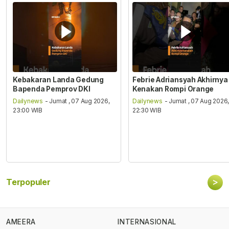
Kebakaran Landa Gedung
Febrie Adriansyah Akhirnya
Bapenda Pemprov DKI
Kenakan Rompi Orange
Dailynews
- Jumat , 07 Aug 2026,
Dailynews
- Jumat , 07 Aug 2026
23:00 WIB
22:30 WIB
>
Terpopuler
AMEERA
INTERNASIONAL