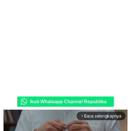
Ikuti Whatsapp Channel Republika
Baca selengkapnya
arrow_forward_ios