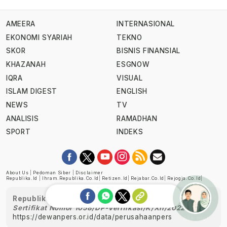
AMEERA
INTERNASIONAL
EKONOMI SYARIAH
TEKNO
SKOR
BISNIS FINANSIAL
KHAZANAH
ESGNOW
IQRA
VISUAL
ISLAM DIGEST
ENGLISH
NEWS
TV
ANALISIS
RAMADHAN
SPORT
INDEKS
About Us
|
Pedoman Siber
|
Disclaimer
Republika.id
|
Ihram.republika.co.id
|
Retizen.id
|
Rejabar.co.id
|
Rejogja.co.id
|
Republika telah diverifikasi oleh Dewan Pers
Sertifikat Nomor 1058/DP-Verifikasi/K/XII/2022
https://dewanpers.or.id/data/perusahaanpers
Ask me!