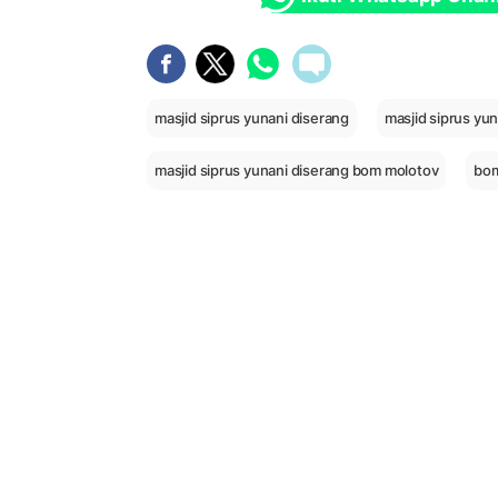
masjid siprus yunani diserang
masjid siprus yu
masjid siprus yunani diserang bom molotov
bom