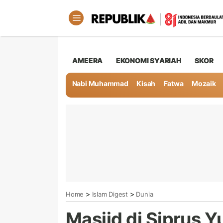
AMEERA
EKONOMI SYARIAH
SKOR
Nabi Muhammad
Kisah
Fatwa
Mozaik
>
>
Home
Islam Digest
Dunia
Masjid di Siprus 