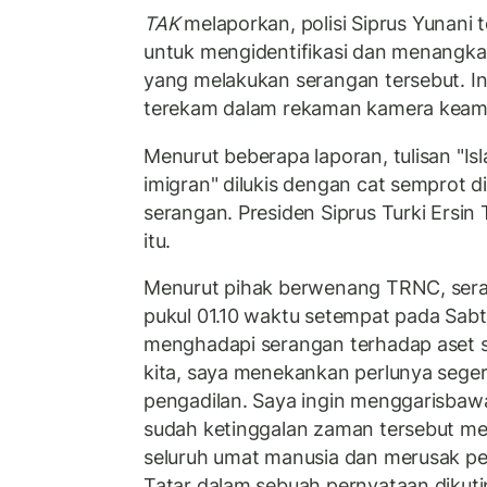
TAK
melaporkan, polisi Siprus Yunani 
untuk mengidentifikasi dan menangka
yang melakukan serangan tersebut. In
terekam dalam rekaman kamera keam
Menurut beberapa laporan, tulisan "Isl
imigran" dilukis dengan cat semprot d
serangan. Presiden Siprus Turki Ersi
itu.
Menurut pihak berwenang TRNC, seran
pukul 01.10 waktu setempat pada Sabt
menghadapi serangan terhadap aset s
kita, saya menekankan perlunya seg
pengadilan. Saya ingin menggarisba
sudah ketinggalan zaman tersebut m
seluruh umat manusia dan merusak pe
Tatar dalam sebuah pernyataan dikuti