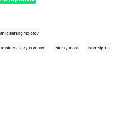
nani diserang molotov
 molotov sipryus yunani
islam yunani
islam siprus