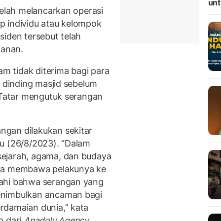
unt
telah melancarkan operasi
p individu atau kelompok
siden tersebut telah
anan.
am tidak diterima bagi para
i dinding masjid sebelum
n Tatar mengutuk serangan
gan dilakukan sekitar
u (26/8/2023). “Dalam
ejarah, agama, dan budaya
era membawa pelakunya ke
wahi bahwa serangan yang
enimbulkan ancaman bagi
rdamaian dunia,” kata
p dari
Anadolu Agency
.