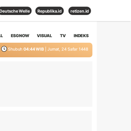
Deutsche Welle
Republika.id
retizen.id
AL
ESGNOW
VISUAL
TV
INDEKS
Shubuh
04:44 WIB
| Jumat, 24 Safar 1448