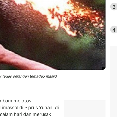
3
4
api tegas serangan terhadap masjid
h bom molotov
imassol di Siprus Yunani di
i malam hari dan merusak