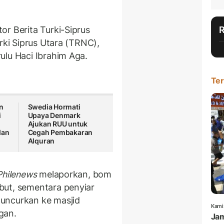
or Berita Turki-Siprus
rki Siprus Utara (TRNC),
ulu Haci Ibrahim Aga.
Ter
n
Swedia Hormati
i
Upaya Denmark
Ajukan RUU untuk
dan
Cegah Pembakaran
Alquran
Philenews
melaporkan, bom
but, sementara penyiar
uncurkan ke masjid
Kami
ngan.
Jam