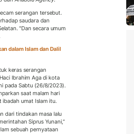
gecam serangan tersebut.
erhadap saudara dan
 Selatan. "Dan secara umum
a.
n dalam Islam dan Dalil
tuk keras serangan
aci Ibrahim Aga di kota
ni pada Sabtu (26/8/2023).
mparkan saat malam hari
 ibadah umat Islam itu.
n dari tindakan masa lalu
merintahan Siprus Yunani,”
dalam sebuah pernyataan