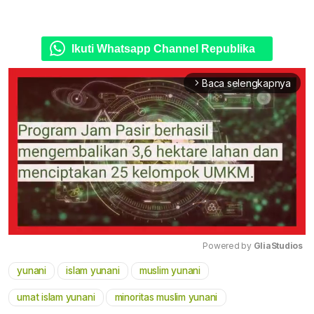
Ikuti Whatsapp Channel Republika
Baca selengkapnya
arrow_forward_ios
Powered by 
GliaStudios
yunani
islam yunani
muslim yunani
Mute
umat islam yunani
minoritas muslim yunani