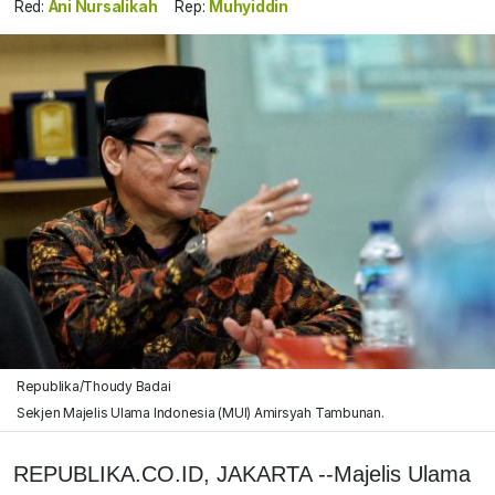
Red:
Ani Nursalikah
Rep:
Muhyiddin
Republika/Thoudy Badai
Sekjen Majelis Ulama Indonesia (MUI) Amirsyah Tambunan.
REPUBLIKA.CO.ID, JAKARTA --Majelis Ulama