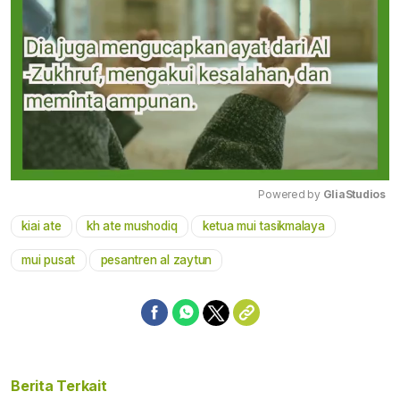
Powered by 
GliaStudios
kiai ate
kh ate mushodiq
ketua mui tasikmalaya
Mute
mui pusat
pesantren al zaytun
Berita Terkait