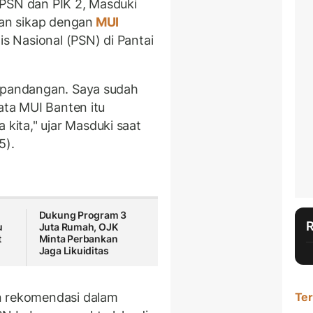
 PSN dan PIK 2, Masduki
an sikap dengan
MUI
is Nasional (PSN) di Pantai
n pandangan. Saya sudah
ata MUI Banten itu
ita," ujar Masduki saat
25).
Dukung Program 3
u
Juta Rumah, OJK
t
Minta Perbankan
Jaga Likuiditas
n rekomendasi dalam
Ter