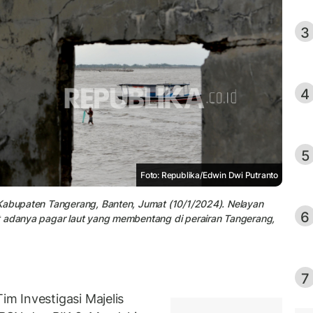
3
4
5
Foto: Republika/Edwin Dwi Putranto
 Kabupaten Tangerang, Banten, Jumat (10/1/2024). Nelayan
6
t adanya pagar laut yang membentang di perairan Tangerang,
7
m Investigasi Majelis