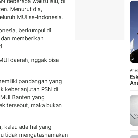
 beberapa waktu lalu, di
en. Menurut dia,
seluruh MUI se-Indonesia.
onesia, berkumpul di
s dan memberikan
i.
 MUI daerah, nggak bisa
Ahad
Esk
emiliki pandangan yang
Ana
k keberlanjutan PSN di
i MUI Banten yang
k tersebut, maka bukan
, kalau ada hal yang
 itu tidak mengatasnamakan