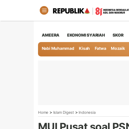
AMEERA
EKONOMI SYARIAH
SKOR
Nabi Muhammad
Kisah
Fatwa
Mozaik
>
>
Home
Islam Digest
Indonesia
MUI Pusat soal PSN