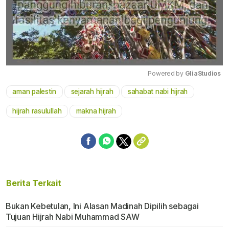
Powered by 
GliaStudios
aman palestin
sejarah hijrah
sahabat nabi hijrah
Mute
hijrah rasulullah
makna hijrah
Berita Terkait
Bukan Kebetulan, Ini Alasan Madinah Dipilih sebagai
Tujuan Hijrah Nabi Muhammad SAW