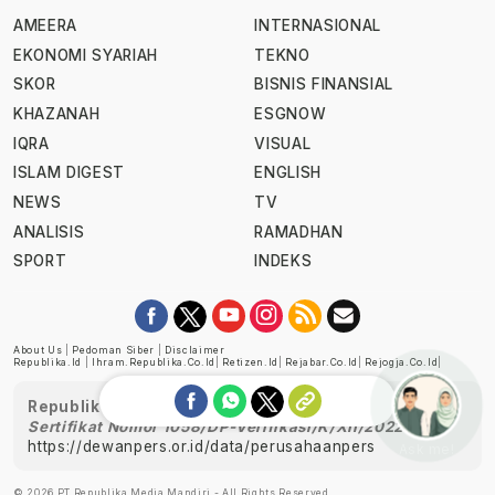
AMEERA
INTERNASIONAL
EKONOMI SYARIAH
TEKNO
SKOR
BISNIS FINANSIAL
KHAZANAH
ESGNOW
IQRA
VISUAL
ISLAM DIGEST
ENGLISH
NEWS
TV
ANALISIS
RAMADHAN
SPORT
INDEKS
About Us
|
Pedoman Siber
|
Disclaimer
Republika.id
|
Ihram.republika.co.id
|
Retizen.id
|
Rejabar.co.id
|
Rejogja.co.id
|
Republika telah diverifikasi oleh Dewan Pers
Sertifikat Nomor 1058/DP-Verifikasi/K/XII/2022
https://dewanpers.or.id/data/perusahaanpers
Ask me!
© 2026 PT Republika Media Mandiri - All Rights Reserved.