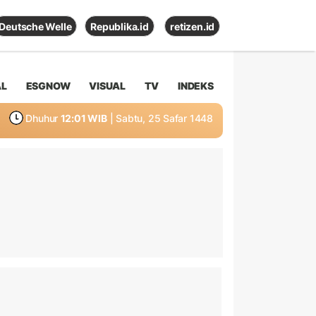
Deutsche Welle
Republika.id
retizen.id
AL
ESGNOW
VISUAL
TV
INDEKS
Dhuhur
12:01 WIB
| Sabtu, 25 Safar 1448