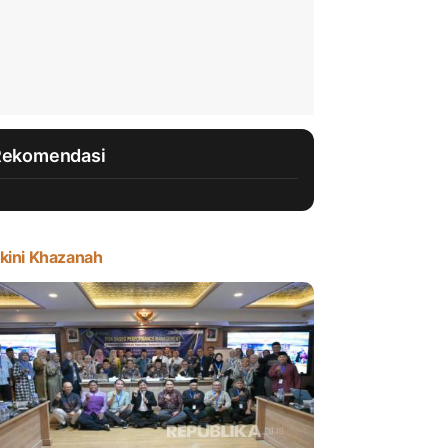
Rekomendasi
kini Khazanah