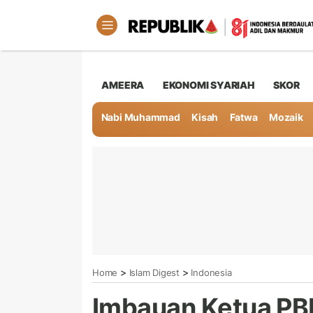
AMEERA
EKONOMI SYARIAH
SKOR
Nabi Muhammad
Kisah
Fatwa
Mozaik
>
>
Home
Islam Digest
Indonesia
Imbauan Ketua PB