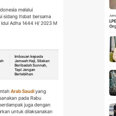
donesia melalui
 sidang Itsbat bersama
Juma
LPE
 Idul Adha 1444 H/ 2023 M
Org
Imbauan kepada
ah
Jamaah Haji, Silakan
Beribadah Sunnah,
Tapi Jangan
Berlebihan
intah
Arab Saudi
yang
ksanakan pada Rabu
 berdampak juga dengan
urkan untuk dilaksanakan