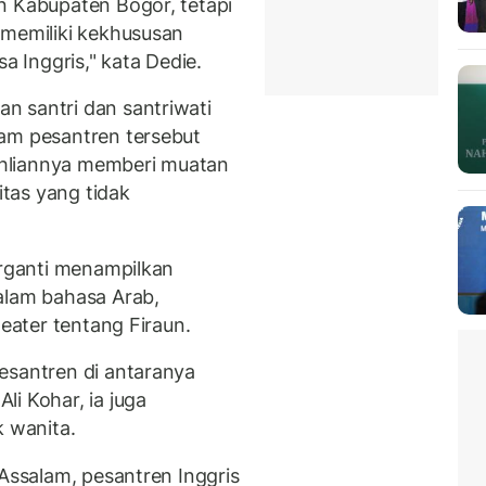
n Kabupaten Bogor, tetapi
 memiliki kekhususan
 Inggris," kata Dedie.
n santri dan santriwati
lam pesantren tersebut
hliannya memberi muatan
itas yang tidak
erganti menampilkan
alam bahasa Arab,
teater tentang Firaun.
esantren di antaranya
i Kohar, ia juga
k wanita.
 Assalam, pesantren Inggris