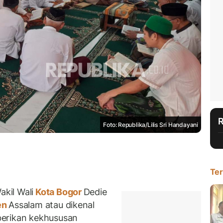
Foto: Republika/Lilis Sri Handayani
Ter
kil Wali
Kota Bogor
Dedie
en
Assalam atau dikenal
erikan kekhususan