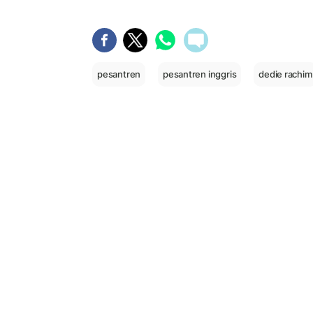
pesantren
pesantren inggris
dedie rachim