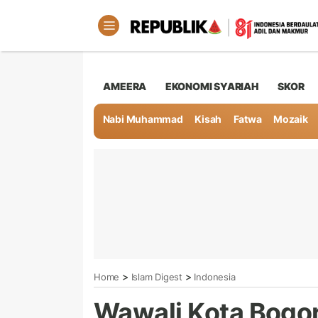
AMEERA
EKONOMI SYARIAH
SKOR
Nabi Muhammad
Kisah
Fatwa
Mozaik
>
>
Home
Islam Digest
Indonesia
Wawali Kota Bogor