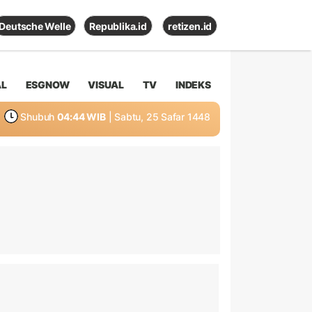
Deutsche Welle
Republika.id
retizen.id
AL
ESGNOW
VISUAL
TV
INDEKS
Shubuh
04:44 WIB
| Sabtu, 25 Safar 1448