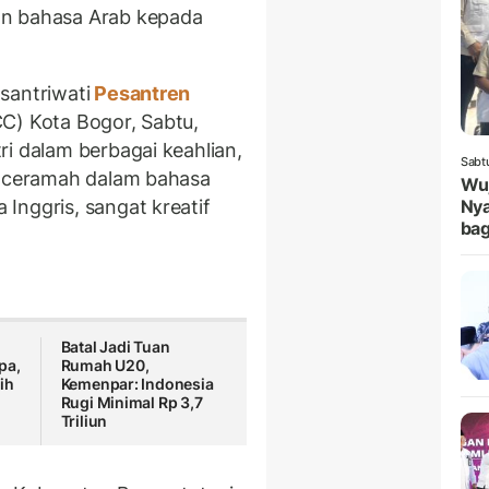
an bahasa Arab kepada
santriwati
Pesantren
CC) Kota Bogor, Sabtu,
i dalam berbagai keahlian,
Sabt
, ceramah dalam bahasa
Wuj
Inggris, sangat kreatif
Nya
bag
n
Batal Jadi Tuan
pa,
Rumah U20,
ih
Kemenpar: Indonesia
Rugi Minimal Rp 3,7
Triliun