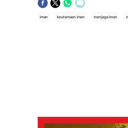
iman
keutamaan iman
menjaga iman
n