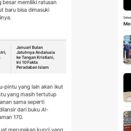
 besar memiliki ratusan
t baru bisa dimasuki
inya.
Selas
Men
g
Januari Bulan
tri,
Jatuhnya Andalusia
n
ke Tangan Kristiani,
Ini 10 Fakta
Peradaban Islam
-pintu yang lain akan ikut
ntu yang masih tertutup
manan sama seperti
ilansir dari buku
Al-
laman 170.
kuat merupakan kunci yang