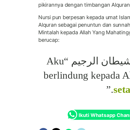
pikirannya dengan timbangan Alquran
Nursi pun berpesan kepada umat Islam
Alquran sebagai penuntun dan sunna
Mintalah kepada Allah Yang Mahating
berucap:
ﺃﻋﻮﺫ ﺑﺎﻟﻠّٰﻪ ﻣﻦ ﺍﻟﺸﻴﻄﺎﻥ ﺍﻟﺮﺟﻴﻢ “Aku
berlindung kepada A
set
Ikuti Whatsapp Chan