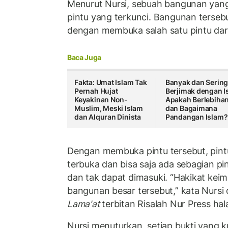
Menurut Nursi, sebuah bangunan yang
pintu yang terkunci. Bangunan tersebu
dengan membuka salah satu pintu dar
Baca Juga
Fakta: Umat Islam Tak
Banyak dan Serin
Pernah Hujat
Berjimak dengan Is
Keyakinan Non-
Apakah Berlebiha
Muslim, Meski Islam
dan Bagaimana
dan Alquran Dinista
Pandangan Islam?
Dengan membuka pintu tersebut, pintu
terbuka dan bisa saja ada sebagian pi
dan tak dapat dimasuki. “Hakikat kei
bangunan besar tersebut,” kata Nursi d
Lama'at
terbitan Risalah Nur Press ha
Nursi menuturkan, setiap bukti yang 