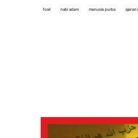
fosil
nabi adam
manusia purba
ajaran 