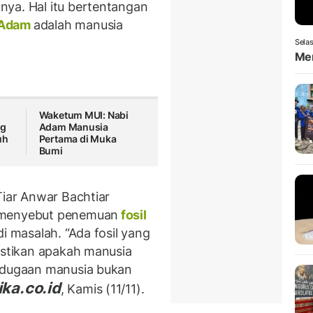
nya. Hal itu bertentangan
 Adam
adalah manusia
Selas
Men
Waketum MUI: Nabi
ng
Adam Manusia
uh
Pertama di Muka
Bumi
Tiar Anwar Bachtiar
g menyebut penemuan
fosil
i masalah. “Ada fosil yang
pastikan apakah manusia
h dugaan manusia bukan
ka.co.id
, Kamis (11/11).