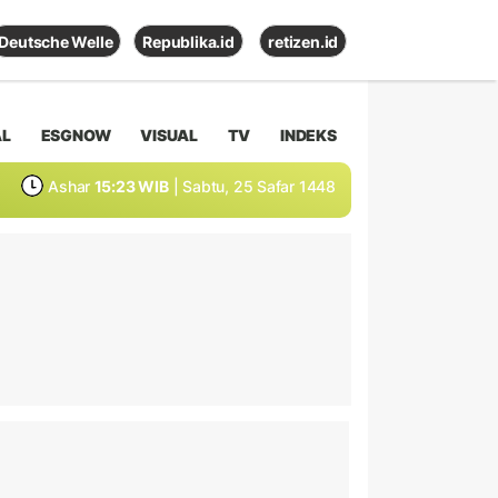
Deutsche Welle
Republika.id
retizen.id
AL
ESGNOW
VISUAL
TV
INDEKS
Ashar
15:23 WIB
| Sabtu, 25 Safar 1448