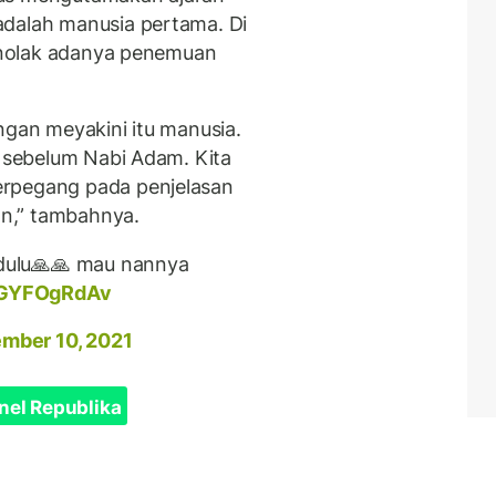
adalah manusia pertama. Di
menolak adanya penemuan
ngan meyakini itu manusia.
p sebelum Nabi Adam. Kita
erpegang pada penjelasan
kan,” tambahnya.
 dulu🙏🙏 mau nannya
/aGYFOgRdAv
mber 10, 2021
nel Republika