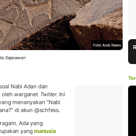
Foto: Arab News
ata Sejarawan
Ter
soal Nabi Adan dan
n oleh warganet
Twitter.
Ini
 yang menanyakan “Nabi
ana?” di akun @schfess.
eragam. Ada yang
rupakan yang
manusia