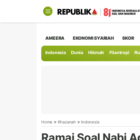
AMEERA
EKONOMI SYARIAH
SKOR
Indonesia
Dunia
Hikmah
Filantropi
Ru
>
>
Home
Khazanah
Indonesia
Ramai Soal Nabi 