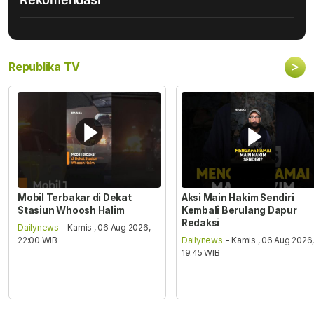
>
Republika TV
Mobil Terbakar di Dekat
Aksi Main Hakim Sendiri
Stasiun Whoosh Halim
Kembali Berulang Dapur
Redaksi
Dailynews
- Kamis , 06 Aug 2026,
22:00 WIB
Dailynews
- Kamis , 06 Aug 2026
19:45 WIB