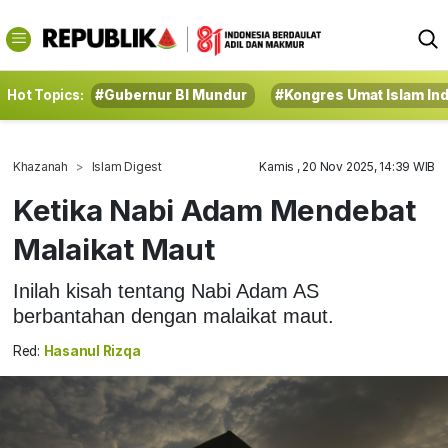
Hot Topics:
#Gubernur BI Mundur
#Kongres Umat Islam In
Khazanah
Islam Digest
Kamis , 20 Nov 2025, 14:39 WIB
Ketika Nabi Adam Mendebat
Malaikat Maut
Inilah kisah tentang Nabi Adam AS
berbantahan dengan malaikat maut.
Red:
Hasanul Rizqa