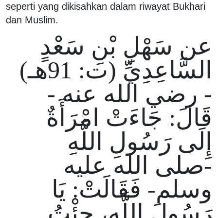
seperti yang dikisahkan dalam riwayat Bukhari
dan Muslim.
عن سَهْلِ بْنِ سَعْدٍ
السَّاعِدِيِّ (ت: 91هـ)
- رضي الله عنه -
قَالَ: جَاءَتْ امْرَأَةٌ
إِلَى رَسُولِ اللَّهِ
-صلى الله عليه
وسلم- فَقَالَتْ: يَا
رَسُولَ اللَّهِ، جِئْتُ