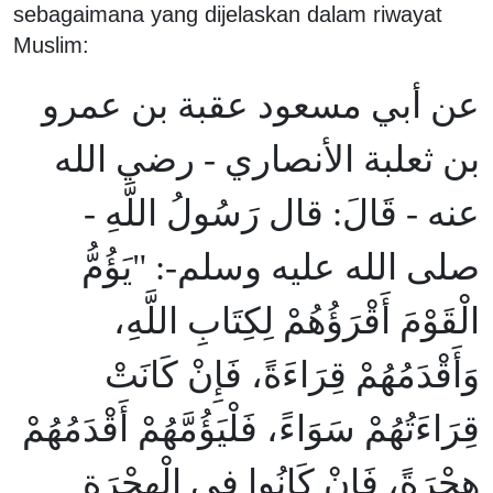
sebagaimana yang dijelaskan dalam riwayat
Muslim:
عن أبي مسعود عقبة بن عمرو
بن ثعلبة الأنصاري - رضي الله
عنه - قَالَ: قال رَسُولُ اللَّهِ -
صلى الله عليه وسلم-: "يَؤُمُّ
الْقَوْمَ أَقْرَؤُهُمْ لِكِتَابِ اللَّهِ،
وَأَقْدَمُهُمْ قِرَاءَةً، فَإِنْ كَانَتْ
قِرَاءَتُهُمْ سَوَاءً، فَلْيَؤُمَّهُمْ أَقْدَمُهُمْ
هِجْرَةً، فَإِنْ كَانُوا فِي الْهِجْرَةِ