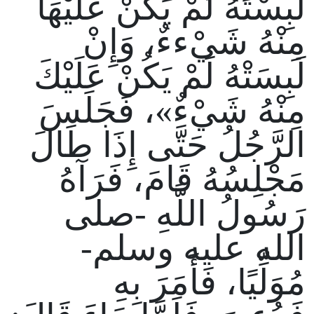
لَبِسْتَهُ لَمْ يَكُنْ عَلَيْهَا
مِنْهُ شَيْءءٌ، وَإِنْ
لَبِسَتْهُ لَمْ يَكُنْ عَلَيْكَ
مِنْهُ شَيْءٌ»، فَجَلَسَ
الرَّجُلُ حَتَّى إِذَا طَالَ
مَجْلِسُهُ قَامَ، فَرَآهُ
رَسُولُ اللَّهِ -صلى
الله عليه وسلم-
مُوَلِّيًا، فَأَمَرَ بِهِ