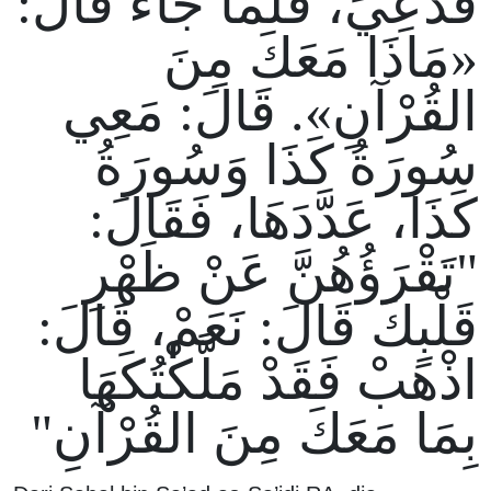
فَدُعِيَ، فَلَمَّا جَاءَ قَالَ:
«مَاذَا مَعَكَ مِنَ
القُرْآنِ». قَالَ: مَعِي
سُورَةُ كَذَا وَسُورَةُ
كَذَا، عَدَّدَهَا، فَقَالَ:
"تَقْرَؤُهُنَّ عَنْ ظَهْرِ
قَلْبِكَ قَالَ: نَعَمْ، قَالَ:
اذْهَبْ فَقَدْ مَلَّكْتُكَهَا
بِمَا مَعَكَ مِنَ القُرْآنِ"