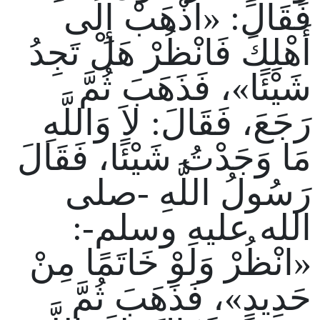
فَقَالَ: «اذْهَبْ إِلَى
أَهْلِكَ فَانْظُرْ هَلْ تَجِدُ
شَيْئًا»، فَذَهَبَ ثُمَّ
رَجَعَ، فَقَالَ: لاَ وَاللَّهِ
مَا وَجَدْتُ شَيْئًا، فَقَالَ
رَسُولُ اللَّهِ -صلى
الله عليه وسلم-:
«انْظُرْ وَلَوْ خَاتَمًا مِنْ
حَدِيدٍ»، فَذَهَبَ ثُمَّ