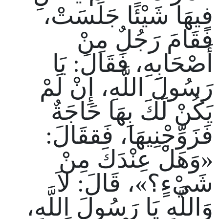
فِيهَا شَيْئًا جَلَسَتْ،
فَقَامَ رَجُلٌ مِنْ
أَصْحَابِهِ، فَقَالَ: يَا
رَسُولَ اللَّهِ، إِنْ لَمْ
يَكُنْ لَكَ بِهَا حَاجَةٌ
فَزَوِّجْنِيهَا، فَققَالَ:
«وَهَلْ عِنْدَكَ مِنْ
شَيْءٍ؟»، قَالَ: لاَ
وَاللَّهِ يَا رَسُولَ اللَّهِ،