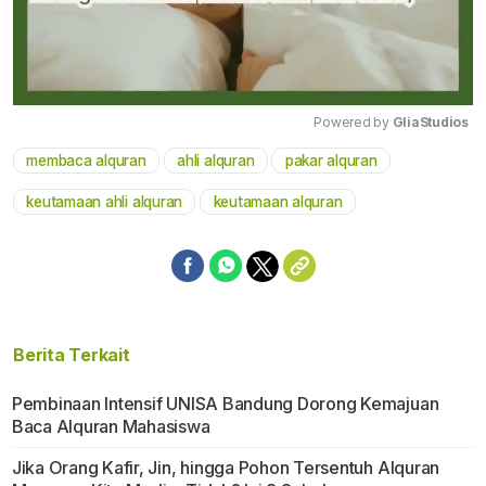
Powered by 
GliaStudios
membaca alquran
ahli alquran
pakar alquran
Mute
keutamaan ahli alquran
keutamaan alquran
Berita Terkait
Pembinaan Intensif UNISA Bandung Dorong Kemajuan
Baca Alquran Mahasiswa
Jika Orang Kafir, Jin, hingga Pohon Tersentuh Alquran