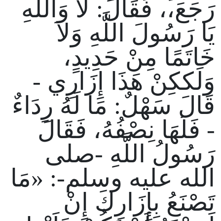
رَجَعَ،، فَقَالَ: لاَ وَاللَّهِ
يَا رَسُولَ اللَّهِ وَلاَ
خَاتَمًا مِنْ حَدِيدٍ،
وَلَككِنْ هَذَا إِزَارِي -
قَالَ سَهْلٌ: مَا لَهُ رِدَاءٌ
- فَلَهَا نِصْفُهُ، فَقَالَ
رَسُولُ اللَّهِ -صلى
الله عليه وسلم-: «مَا
تَصْنَعُ بِإِزَارِكَ إِنْ