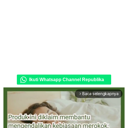
Ikuti Whatsapp Channel Republika
Baca selengkapnya
arrow_forward_ios