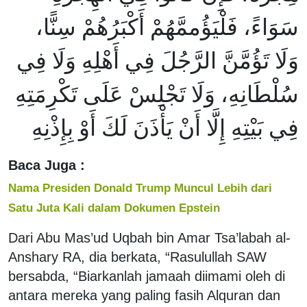
سَوَاءً، فَلْيَؤُممَّهُمْ أَكْبَرُهُمْ سِنًّا،
وَلَا تَؤُمَّنَّ الرَّجُلَ فِي أَهْلِهِ وَلَا فِي
سُلْطَانِهِ، وَلَا تَجْلِسْ عَلَى تَكْرِمَتِهِ
فِي بَيْتِهِ إِلَّا أَنْ يَأْذَنَ لَكَ أَوْ بِإِذْنِهِ
Baca Juga :
Nama Presiden Donald Trump Muncul Lebih dari
Satu Juta Kali dalam Dokumen Epstein
Dari Abu Mas’ud Uqbah bin Amar Tsa’labah al-
Anshary RA, dia berkata, “Rasulullah SAW
bersabda, “Biarkanlah jamaah diimami oleh di
antara mereka yang paling fasih Alquran dan