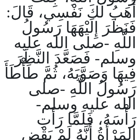
أَهَبُ لَكَ نَفْسِي، قَالَ:
فَنَظَرَ إِلَيْهَهَا رَسُولُ
اللَّهِ -صلى الله عليه
وسلم- فَصَعَّدَ النَّظَرَ
فِيهَا وَصَوَّبَهُ، ثُمَّ طَأْطَأَ
رَسُولُ اللَّهِ -صلى
الله عليه وسلم-
رَأْسَهُ، فَلَمَّا رَأَتِ
المَرْأَةُ أَنَّهُ لَمْ يَقْضِ