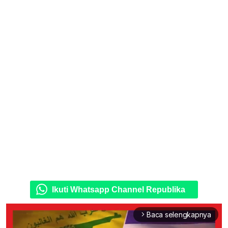
Ikuti Whatsapp Channel Republika
Baca selengkapnya
arrow_forward_ios