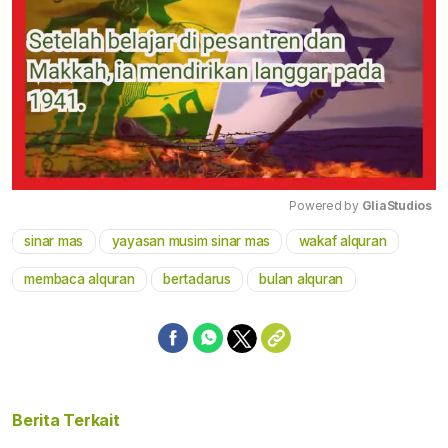
Powered by 
GliaStudios
sinar mas
yayasan musim sinar mas
wakaf alquran
Mute
membaca alquran
bertadarus
bulan alquran
Berita Terkait