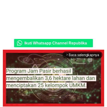
Ikuti Whatsapp Channel Republika
Baca selengkapnya
arrow_forward_ios