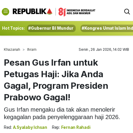
Hot Topics:
#Gubernur BI Mundur
#Kongres Umat Islam In
Khazanah
Ihram
Senin , 26 Jan 2026, 14:02 WIB
Pesan Gus Irfan untuk
Petugas Haji: Jika Anda
Gagal, Program Presiden
Prabowo Gagal!
Gus Irfan mengaku dia tak akan menolerir
kegagalan pada penyelenggaraan haji 2026.
Red:
A.Syalaby Ichsan
Rep:
Fernan Rahadi