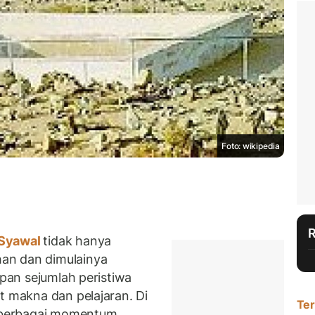
Foto: wikipedia
Syawal
tidak hanya
an dan dimulainya
mpan sejumlah peristiwa
t makna dan pelajaran. Di
Ter
a berbagai momentum