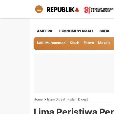
AMEERA
EKONOMI SYARIAH
SKOR
Nabi Muhammad
Kisah
Fatwa
Mozaik
>
>
Home
Islam Digest
Islam Digest
Lima Peristiwa Pen