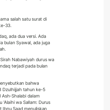
ama salah satu surat di
ke-33.
aq, ada dua versi. Ada
da bulan Syawal, ada juga
ah.
a Sirah Nabawiyah durus wa
daq terjadi pada bulan
 menyebutkan bahwa
8 Dzulhijjah tahun ke-5
d Ash-Shalabi dalam
 ‘Alaihi wa Sallam: Durus
t Ibnu Saad menuliskan