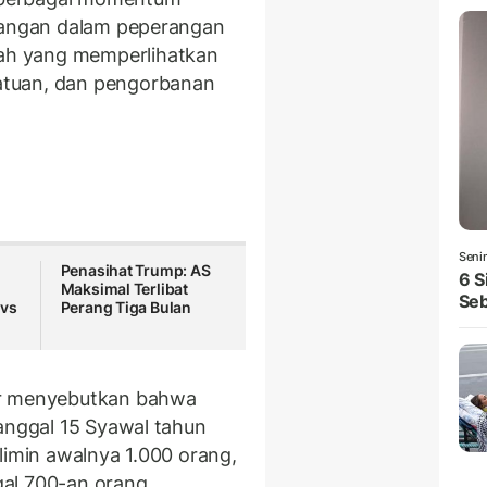
enangan dalam peperangan
h yang memperlihatkan
atuan, dan pengorbanan
Seni
Penasihat Trump: AS
6 S
Maksimal Terlibat
Seb
 vs
Perang Tiga Bulan
ar menyebutkan bahwa
tanggal 15 Syawal tahun
limin awalnya 1.000 orang,
al 700-an orang.