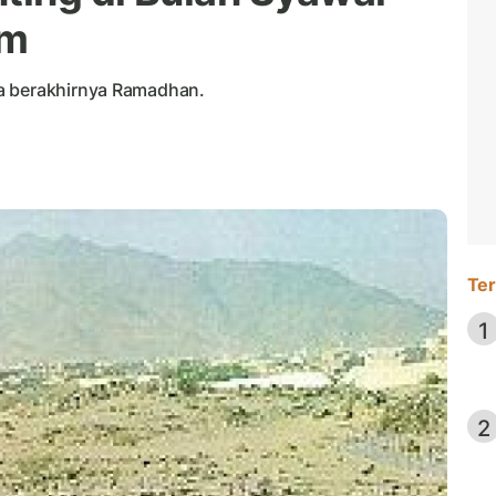
am
a berakhirnya Ramadhan.
Ter
1
2