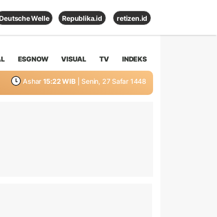
Deutsche Welle
Republika.id
retizen.id
AL
ESGNOW
VISUAL
TV
INDEKS
Ashar
15:22 WIB
| Senin, 27 Safar 1448