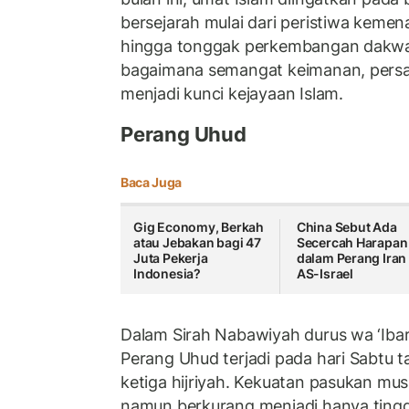
bersejarah mulai dari peristiwa kem
hingga tonggak perkembangan dakwa
bagaimana semangat keimanan, pers
menjadi kunci kejayaan Islam.
Perang Uhud
Baca Juga
Gig Economy, Berkah
China Sebut Ada
atau Jebakan bagi 47
Secercah Harapan
Juta Pekerja
dalam Perang Iran
Indonesia?
AS-Israel
Dalam Sirah Nabawiyah durus wa ‘Ib
Perang Uhud terjadi pada hari Sabtu 
ketiga hijriyah. Kekuatan pasukan mus
namun berkurang menjadi hanya tingg